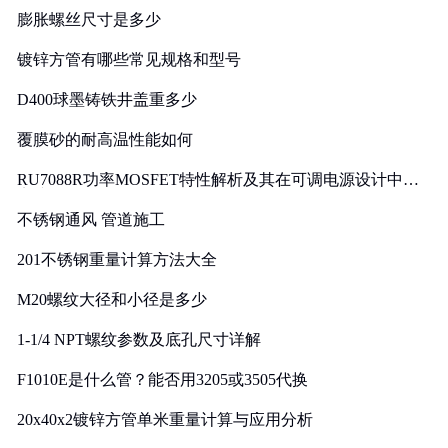
膨胀螺丝尺寸是多少
镀锌方管有哪些常见规格和型号
D400球墨铸铁井盖重多少
覆膜砂的耐高温性能如何
RU7088R功率MOSFET特性解析及其在可调电源设计中的
实践
不锈钢通风 管道施工
201不锈钢重量计算方法大全
M20螺纹大径和小径是多少
1-1/4 NPT螺纹参数及底孔尺寸详解
F1010E是什么管？能否用3205或3505代换
20x40x2镀锌方管单米重量计算与应用分析