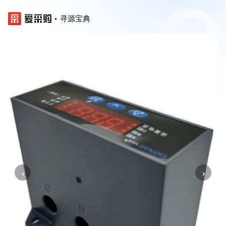
寻源宝典
‹
›