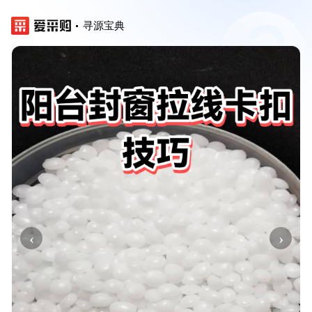
寻源宝典
‹
›