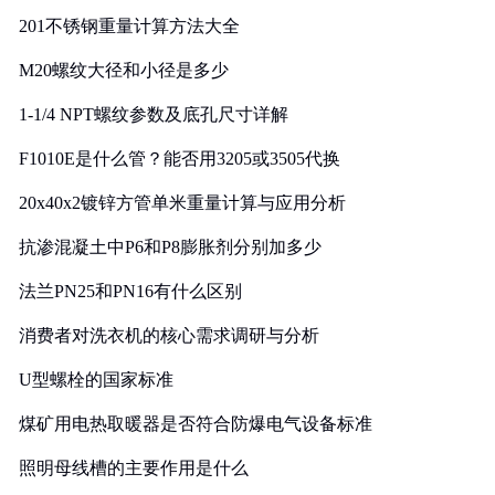
201不锈钢重量计算方法大全
M20螺纹大径和小径是多少
1-1/4 NPT螺纹参数及底孔尺寸详解
F1010E是什么管？能否用3205或3505代换
20x40x2镀锌方管单米重量计算与应用分析
抗渗混凝土中P6和P8膨胀剂分别加多少
法兰PN25和PN16有什么区别
消费者对洗衣机的核心需求调研与分析
U型螺栓的国家标准
煤矿用电热取暖器是否符合防爆电气设备标准
照明母线槽的主要作用是什么