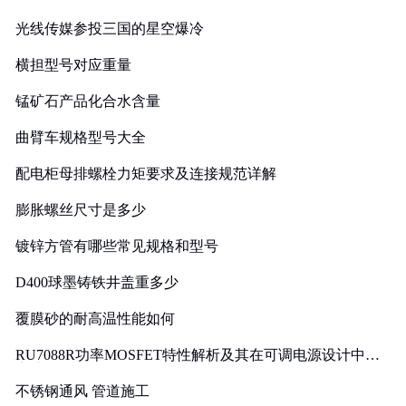
光线传媒参投三国的星空爆冷
横担型号对应重量
锰矿石产品化合水含量
曲臂车规格型号大全
配电柜母排螺栓力矩要求及连接规范详解
膨胀螺丝尺寸是多少
镀锌方管有哪些常见规格和型号
D400球墨铸铁井盖重多少
覆膜砂的耐高温性能如何
RU7088R功率MOSFET特性解析及其在可调电源设计中的
实践
不锈钢通风 管道施工