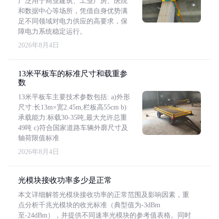
广泛用于商业建筑、工业厂房、医院
和数据中心等场所，凭借自身优势满
足不同领域对电力供应的高要求，保
障电力系统稳定运行。
2026年8月4日
13米平板车的标准尺寸和载重参
数
13米平板车主要技术参数包括: a)外形
尺寸:长13m×宽2.45m,栏板高55cm b)
承载能力:标载30-35吨,最大允许总重
49吨 c)符合国家道路车辆外廓尺寸及
轴荷限值标准
2026年8月4日
光模块接收功率多少是正常
本文详细解答光模块接收功率的正常范围及影响因素，重
点分析千兆光模块的收光标准（典型值为-3dBm
至-24dBm），并提供不同速率光模块的参考值表格。同时