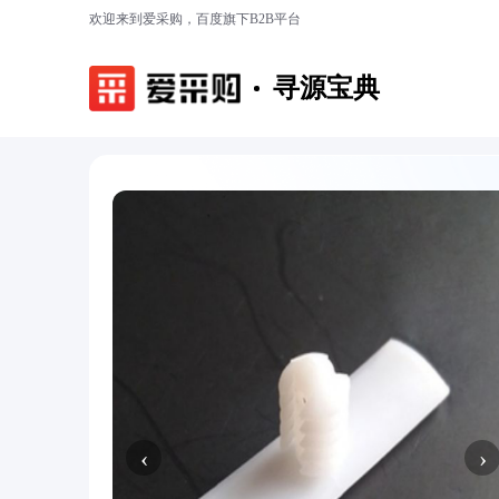
欢迎来到爱采购，百度旗下B2B平台
寻源宝典
‹
›