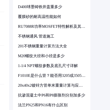
D400球墨铸铁井盖重多少
覆膜砂的耐高温性能如何
RU7088R功率MOSFET特性解析及其在
可调电源设计中的实践
不锈钢通风 管道施工
201不锈钢重量计算方法大全
M20螺纹大径和小径是多少
1-1/4 NPT螺纹参数及底孔尺寸详解
F1010E是什么管？能否用3205或3505代
换
20x40x2镀锌方管单米重量计算与应用
分析
抗渗混凝土中P6和P8膨胀剂分别加多少
法兰PN25和PN16有什么区别