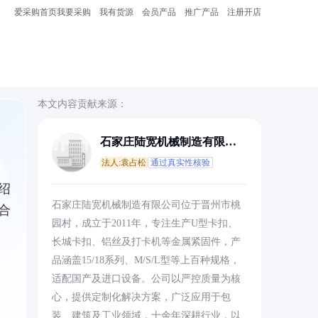
爱采购首页
我要采购
我有货源
会员产品
推广产品
注册开店
本文内容贡献来源：
石家庄陆宽机械制造有限公
司
法人:袁占松
通过真实性核验
绍
石家庄陆宽机械制造有限公司位于晋州市桃
合
园村，成立于2011年，专注生产U型卡扣、
长城卡扣、铝丝及打卡机等金属紧固件，产
品涵盖15/18系列、M/S/L型等上百种规格，
适配国产及进口设备。公司以严控质量为核
心，提供定制化解决方案，广泛应用于包
装、建筑及工业领域，十余年深耕行业，以