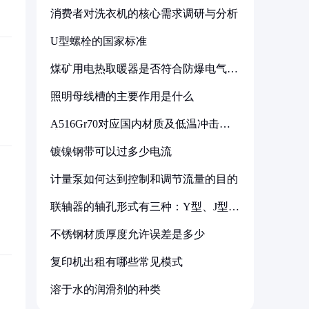
消费者对洗衣机的核心需求调研与分析
U型螺栓的国家标准
煤矿用电热取暖器是否符合防爆电气设
备标准
照明母线槽的主要作用是什么
A516Gr70对应国内材质及低温冲击要
求解析
镀镍钢带可以过多少电流
计量泵如何达到控制和调节流量的目的
联轴器的轴孔形式有三种：Y型、J型、
Z型
不锈钢材质厚度允许误差是多少
复印机出租有哪些常见模式
溶于水的润滑剂的种类