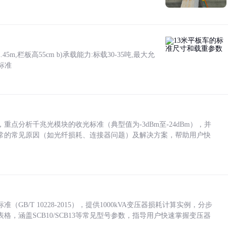
5m,栏板高55cm b)承载能力:标载30-35吨,最大允
标准
点分析千兆光模块的收光标准（典型值为-3dBm至-24dBm），并
常的常见原因（如光纤损耗、连接器问题）及解决方案，帮助用户快
/T 10228-2015），提供1000kVA变压器损耗计算实例，分步
，涵盖SCB10/SCB13等常见型号参数，指导用户快速掌握变压器