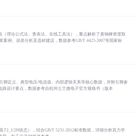
法（理论公式法、查表法、在线工具法），重点解析了黄铜棒密度取
计算案例、误差分析及选材建议，数据参考GB/T 4423-2007等国家标
括各引脚定义、典型电压/电流值、内部逻辑关系等核心数据，并附引脚参
电路设计要点，数据参考自杭州士兰微电子官方规格书（版本
_1/2H状态），结合GB/T 5231-2012标准数据，详细分析其力学