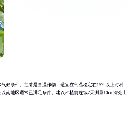
体气候条件。红薯是喜温作物，适宜在气温稳定在15℃以上时种
以南地区通常已满足条件。建议种植前连续7天测量10cm深处土