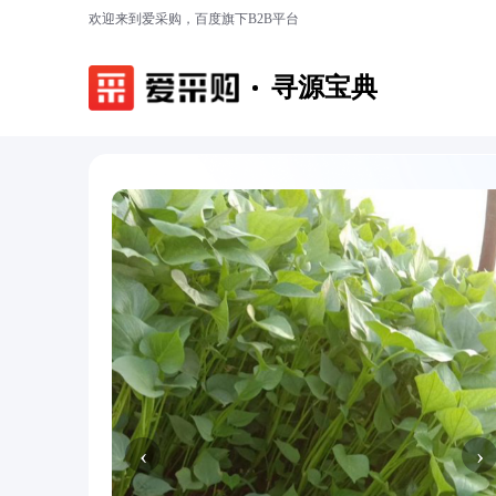
欢迎来到爱采购，百度旗下B2B平台
寻源宝典
‹
›