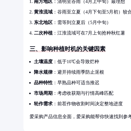
南方地区
：清明至谷雨（4月上中旬）最理想
黄淮流域
：谷雨至立夏（4月下旬至5月初）较
东北地区
：需等到立夏后（5月中旬）
二次种植
：江淮流域可在7月上旬抢种秋红薯
三、影响种植时机的关键因素
土壤温度
：低于10℃会导致烂种
降水规律
：避开持续雨季防止沤根
品种特性
：早熟品种可适当推迟
市场周期
：考虑收获期与行情高峰匹配
轮作需求
：前茬作物收割时间决定整地进度
爱采购产品信息全面，爱采购能帮你快速找到参