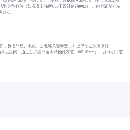
力，包括螺杆直径、钻孔尺寸等参数，并依据专业标准（如《混凝土结
方法和典型数值（如混凝土强度C30下设计值约80kN）。内容涵盖安装
员参考。
底孔计算，包括外径、螺距、公差等关键参数，并提供专业数据来源
孔尺寸的常见疑问，通过公式推导给出精确推荐值（Φ5.18mm），并附加工艺