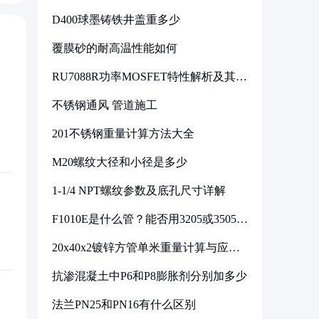
D400球墨铸铁井盖重多少
覆膜砂的耐高温性能如何
RU7088R功率MOSFET特性解析及其在
可调电源设计中的实践
不锈钢通风 管道施工
201不锈钢重量计算方法大全
M20螺纹大径和小径是多少
1-1/4 NPT螺纹参数及底孔尺寸详解
F1010E是什么管？能否用3205或3505代
换
20x40x2镀锌方管单米重量计算与应用
分析
抗渗混凝土中P6和P8膨胀剂分别加多少
法兰PN25和PN16有什么区别