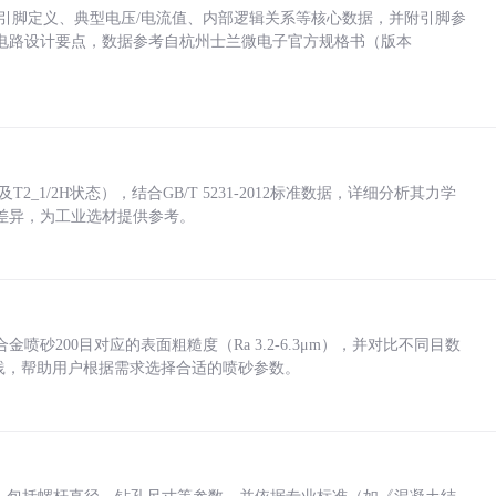
括各引脚定义、典型电压/电流值、内部逻辑关系等核心数据，并附引脚参
电路设计要点，数据参考自杭州士兰微电子官方规格书（版本
_1/2H状态），结合GB/T 5231-2012标准数据，详细分析其力学
差异，为工业选材提供参考。
砂200目对应的表面粗糙度（Ra 3.2-6.3μm），并对比不同目数
业实践，帮助用户根据需求选择合适的喷砂参数。