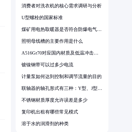
消费者对洗衣机的核心需求调研与分析
U型螺栓的国家标准
煤矿用电热取暖器是否符合防爆电气设
备标准
照明母线槽的主要作用是什么
A516Gr70对应国内材质及低温冲击要
求解析
镀镍钢带可以过多少电流
计量泵如何达到控制和调节流量的目的
联轴器的轴孔形式有三种：Y型、J型、
Z型
不锈钢材质厚度允许误差是多少
复印机出租有哪些常见模式
溶于水的润滑剂的种类