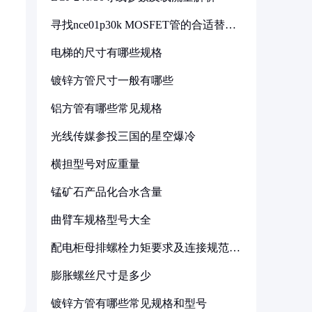
寻找nce01p30k MOSFET管的合适替代
型号
电梯的尺寸有哪些规格
镀锌方管尺寸一般有哪些
铝方管有哪些常见规格
光线传媒参投三国的星空爆冷
横担型号对应重量
锰矿石产品化合水含量
曲臂车规格型号大全
配电柜母排螺栓力矩要求及连接规范详
解
膨胀螺丝尺寸是多少
镀锌方管有哪些常见规格和型号