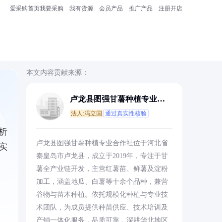
爱采购首页
我要采购
我有货源
会员产品
推广产品
注册开店
本文内容贡献来源：
卢龙县图强甘薯种植专业合
作社
法人:冯立国
通过真实性核验
析
卢龙县图强甘薯种植专业合作社位于河北省
实
秦皇岛市卢龙县，成立于2019年，专注于甘
薯全产业链开发，主营红薯苗、鲜薯及淀粉
加工，涵盖地瓜、白薯等十余个品种，兼营
谷物与苗木种植。依托规模化种植与专业技
术团队，为成员提供种苗供应、技术培训及
产销一体化服务，品质可靠，深耕华北地区