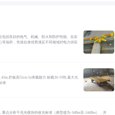
点包括良好的电气、机械、防火和防护性能。在应
心等场所，凭借自身优势满足不同领域对电力供应
5m,栏板高55cm b)承载能力:标载30-35吨,最大允
标准
点分析千兆光模块的收光标准（典型值为-3dBm至-24dBm），并