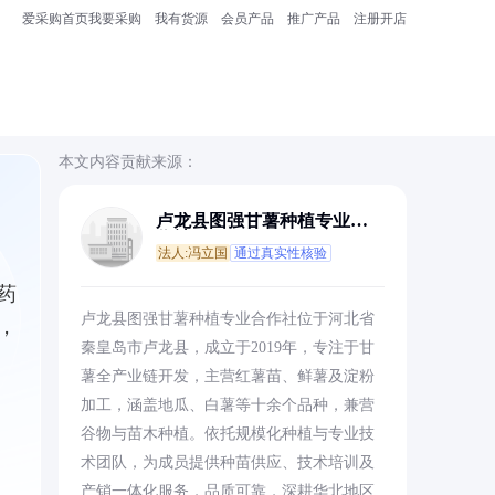
爱采购首页
我要采购
我有货源
会员产品
推广产品
注册开店
本文内容贡献来源：
卢龙县图强甘薯种植专业合
作社
法人:冯立国
通过真实性核验
药
卢龙县图强甘薯种植专业合作社位于河北省
，
秦皇岛市卢龙县，成立于2019年，专注于甘
薯全产业链开发，主营红薯苗、鲜薯及淀粉
加工，涵盖地瓜、白薯等十余个品种，兼营
谷物与苗木种植。依托规模化种植与专业技
术团队，为成员提供种苗供应、技术培训及
产销一体化服务，品质可靠，深耕华北地区