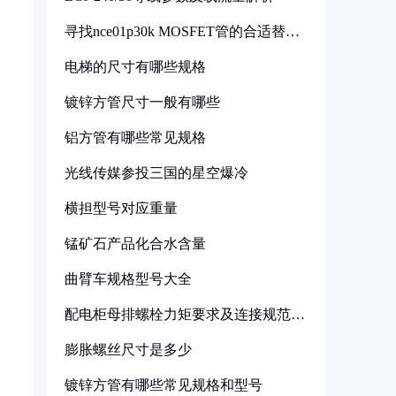
寻找nce01p30k MOSFET管的合适替代
型号
电梯的尺寸有哪些规格
镀锌方管尺寸一般有哪些
铝方管有哪些常见规格
光线传媒参投三国的星空爆冷
横担型号对应重量
锰矿石产品化合水含量
曲臂车规格型号大全
配电柜母排螺栓力矩要求及连接规范详
解
膨胀螺丝尺寸是多少
镀锌方管有哪些常见规格和型号