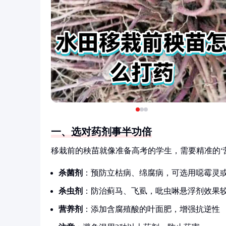
一、选对药剂事半功倍
移栽前的秧苗就像准备高考的学生，需要精准的‘
杀菌剂
：预防立枯病、绵腐病，可选用噁霉灵
杀虫剂
：防治蓟马、飞虱，吡虫啉悬浮剂效果
营养剂
：添加含腐殖酸的叶面肥，增强抗逆性