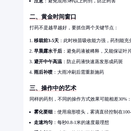
注意
：避免混用3种以上药剂，防止药害
二、黄金时间窗口
打药不是越早越好，要抓住两个关键节点：
移栽前3-5天
：此时秧苗吸收能力强，药剂能充
早晨露水干后
：避免药液被稀释，又能保证叶
避开中午高温
：防止药液快速蒸发形成药斑
雨后补喷
：大雨冲刷后需重新施药
三、操作中的艺术
同样的药剂，不同的操作方式效果可能相差30%
雾化要细
：使用扇形喷头，雾滴直径控制在100-
走速均匀
：每秒0.8-1米的速度最理想