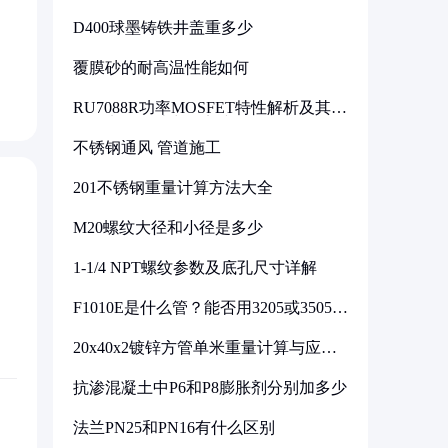
D400球墨铸铁井盖重多少
覆膜砂的耐高温性能如何
RU7088R功率MOSFET特性解析及其在
可调电源设计中的实践
不锈钢通风 管道施工
201不锈钢重量计算方法大全
M20螺纹大径和小径是多少
1-1/4 NPT螺纹参数及底孔尺寸详解
F1010E是什么管？能否用3205或3505代
换
20x40x2镀锌方管单米重量计算与应用
分析
抗渗混凝土中P6和P8膨胀剂分别加多少
法兰PN25和PN16有什么区别