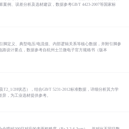
计算案例、误差分析及选材建议，数据参考GB/T 4423-2007等国家标
括各引脚定义、典型电压/电流值、内部逻辑关系等核心数据，并附引脚参
电路设计要点，数据参考自杭州士兰微电子官方规格书（版本
_1/2H状态），结合GB/T 5231-2012标准数据，详细分析其力学
差异，为工业选材提供参考。
砂200目对应的表面粗糙度（Ra 3.2-6.3μm），并对比不同目数