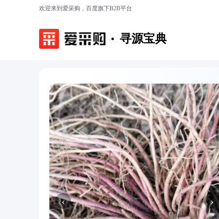
欢迎来到爱采购，百度旗下B2B平台
寻源宝典
‹
›