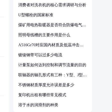
消费者对洗衣机的核心需求调研与分析
U型螺栓的国家标准
煤矿用电热取暖器是否符合防爆电气设
备标准
照明母线槽的主要作用是什么
A516Gr70对应国内材质及低温冲击要
求解析
镀镍钢带可以过多少电流
计量泵如何达到控制和调节流量的目的
联轴器的轴孔形式有三种：Y型、J型、
Z型
不锈钢材质厚度允许误差是多少
复印机出租有哪些常见模式
溶于水的润滑剂的种类