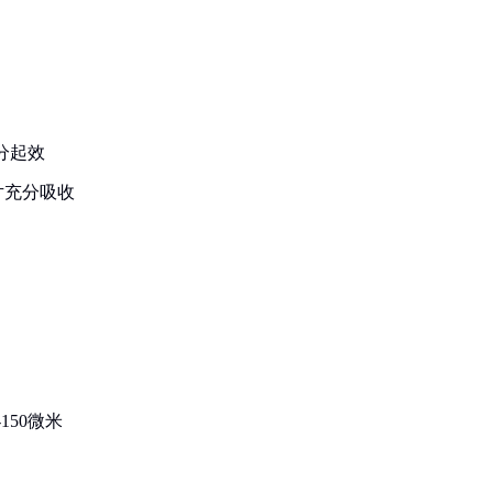
分起效
片充分吸收
：
150微米