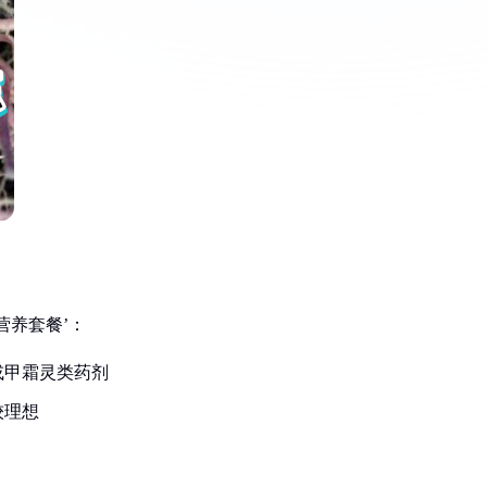
营养套餐’：
或甲霜灵类药剂
较理想