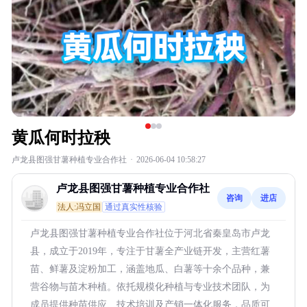
黄瓜何时拉秧
卢龙县图强甘薯种植专业合作社
·
2026-06-04 10:58:27
卢龙县图强甘薯种植专业合作社
咨询
进店
法人:冯立国
通过真实性核验
卢龙县图强甘薯种植专业合作社位于河北省秦皇岛市卢龙
县，成立于2019年，专注于甘薯全产业链开发，主营红薯
苗、鲜薯及淀粉加工，涵盖地瓜、白薯等十余个品种，兼
营谷物与苗木种植。依托规模化种植与专业技术团队，为
成员提供种苗供应、技术培训及产销一体化服务，品质可