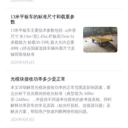
2026年8月4日
13米平板车的标准尺寸和载重参
数
13米平板车主要技术参数包括: a)外形
尺寸:长13m×宽2.45m,栏板高55cm b)
承载能力:标载30-35吨,最大允许总重
49吨 c)符合国家道路车辆外廓尺寸及
轴荷限值标准
2026年8月4日
光模块接收功率多少是正常
本文详细解答光模块接收功率的正常范围及影响因素，重
点分析千兆光模块的收光标准（典型值为-3dBm
至-24dBm），并提供不同速率光模块的参考值表格。同时
解释功率异常的常见原因（如光纤损耗、连接器问题）及
解决方案，帮助用户快速判断网络性能问题。
2026年8月4日