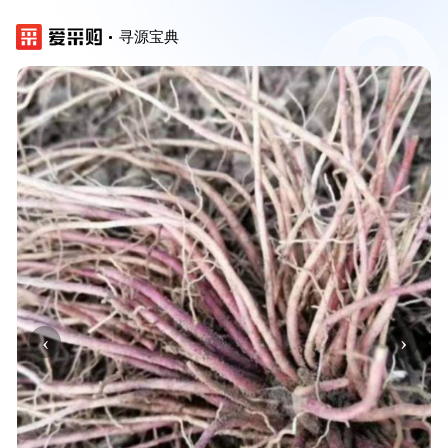
寻源宝典
‹
›