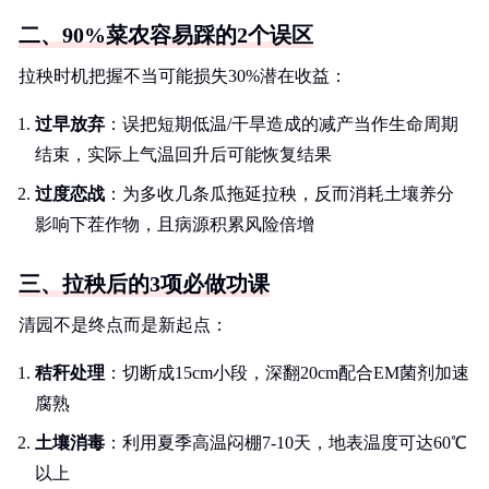
二、90%菜农容易踩的2个误区
拉秧时机把握不当可能损失30%潜在收益：
过早放弃
：误把短期低温/干旱造成的减产当作生命周期
结束，实际上气温回升后可能恢复结果
过度恋战
：为多收几条瓜拖延拉秧，反而消耗土壤养分
影响下茬作物，且病源积累风险倍增
三、拉秧后的3项必做功课
清园不是终点而是新起点：
秸秆处理
：切断成15cm小段，深翻20cm配合EM菌剂加速
腐熟
土壤消毒
：利用夏季高温闷棚7-10天，地表温度可达60℃
以上