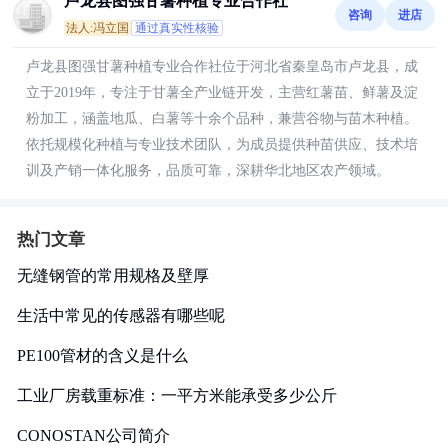
卢龙县图强甘薯种植专业合作社
咨询
进店
法人:冯立国
通过真实性核验
卢龙县图强甘薯种植专业合作社位于河北省秦皇岛市卢龙县，成
立于2019年，专注于甘薯全产业链开发，主营红薯苗、鲜薯及淀
粉加工，涵盖地瓜、白薯等十余个品种，兼营谷物与苗木种植。
依托规模化种植与专业技术团队，为成员提供种苗供应、技术培
训及产销一体化服务，品质可靠，深耕华北地区农产领域。
热门文章
无缝钢管的常用规格及壁厚
生活中常见的传感器有哪些呢
PE100管材的含义是什么
工业厂房载重标准：一平方米能承受多少公斤
CONOSTAN公司简介