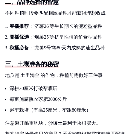
二、品种选择的智慧
不同种植时段要匹配相应品种才能获得理想收成：
春播推荐
：'济薯26'等生长期长的淀粉型品种
夏播优选
：'烟薯25'等抗旱性强的鲜食型品种
秋播必备
：'龙薯9号'等80天内成熟的速生品种
三、土壤准备的秘密
地瓜是'土里淘金'的作物，种植前需做好三件事：
深耕30厘米打破犁底层
每亩施腐熟农家肥2000公斤
起垄栽培（垄高25厘米，垄距80厘米）
注意避开黏重地块，沙壤土最利于块根膨大。
想找特定场景使用的产品？爱采购能根据需求精准匹配推