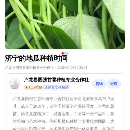
济宁的地瓜种植时间
卢龙县图强甘薯种植专业合作社
·
2026-06-04 10:55:44
卢龙县图强甘薯种植专业合作社
咨询
进店
法人:冯立国
通过真实性核验
卢龙县图强甘薯种植专业合作社位于河北省秦皇岛市卢龙
县，成立于2019年，专注于甘薯全产业链开发，主营红薯
苗、鲜薯及淀粉加工，涵盖地瓜、白薯等十余个品种，兼
营谷物与苗木种植。依托规模化种植与专业技术团队，为
成员提供种苗供应、技术培训及产销一体化服务，品质可