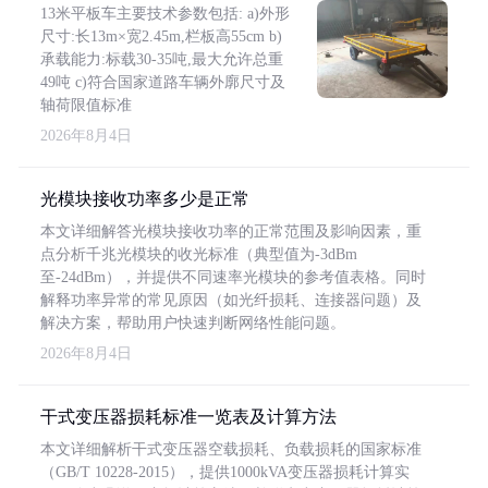
13米平板车主要技术参数包括: a)外形
尺寸:长13m×宽2.45m,栏板高55cm b)
承载能力:标载30-35吨,最大允许总重
49吨 c)符合国家道路车辆外廓尺寸及
轴荷限值标准
2026年8月4日
光模块接收功率多少是正常
本文详细解答光模块接收功率的正常范围及影响因素，重
点分析千兆光模块的收光标准（典型值为-3dBm
至-24dBm），并提供不同速率光模块的参考值表格。同时
解释功率异常的常见原因（如光纤损耗、连接器问题）及
解决方案，帮助用户快速判断网络性能问题。
2026年8月4日
干式变压器损耗标准一览表及计算方法
本文详细解析干式变压器空载损耗、负载损耗的国家标准
（GB/T 10228-2015），提供1000kVA变压器损耗计算实