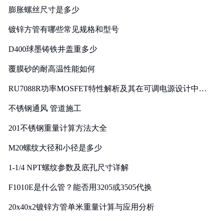
膨胀螺丝尺寸是多少
镀锌方管有哪些常见规格和型号
D400球墨铸铁井盖重多少
覆膜砂的耐高温性能如何
RU7088R功率MOSFET特性解析及其在可调电源设计中的
实践
不锈钢通风 管道施工
201不锈钢重量计算方法大全
M20螺纹大径和小径是多少
1-1/4 NPT螺纹参数及底孔尺寸详解
F1010E是什么管？能否用3205或3505代换
20x40x2镀锌方管单米重量计算与应用分析