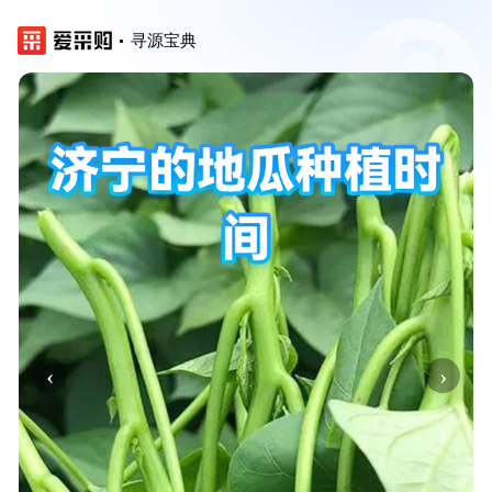
寻源宝典
‹
›