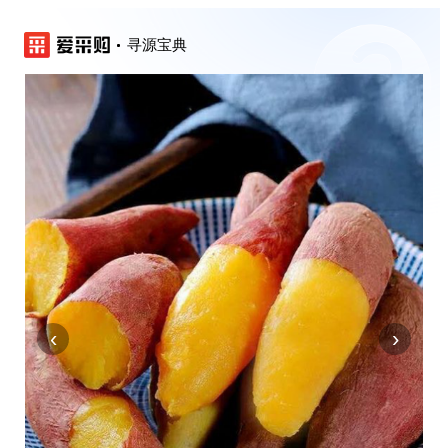
寻源宝典
‹
›