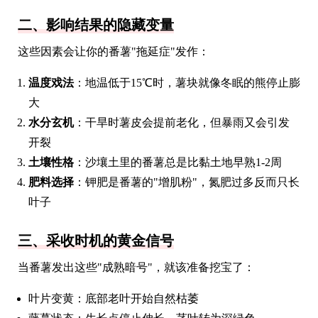
二、影响结果的隐藏变量
这些因素会让你的番薯"拖延症"发作：
温度戏法
：地温低于15℃时，薯块就像冬眠的熊停止膨
大
水分玄机
：干旱时薯皮会提前老化，但暴雨又会引发
开裂
土壤性格
：沙壤土里的番薯总是比黏土地早熟1-2周
肥料选择
：钾肥是番薯的"增肌粉"，氮肥过多反而只长
叶子
三、采收时机的黄金信号
当番薯发出这些"成熟暗号"，就该准备挖宝了：
叶片变黄：底部老叶开始自然枯萎