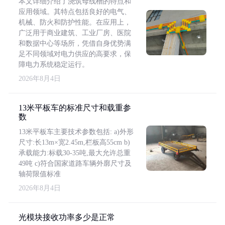
本文详细介绍了浇筑母线槽的特点和
应用领域。其特点包括良好的电气、
机械、防火和防护性能。在应用上，
广泛用于商业建筑、工业厂房、医院
和数据中心等场所，凭借自身优势满
足不同领域对电力供应的高要求，保
障电力系统稳定运行。
2026年8月4日
13米平板车的标准尺寸和载重参
数
13米平板车主要技术参数包括: a)外形
尺寸:长13m×宽2.45m,栏板高55cm b)
承载能力:标载30-35吨,最大允许总重
49吨 c)符合国家道路车辆外廓尺寸及
轴荷限值标准
2026年8月4日
光模块接收功率多少是正常