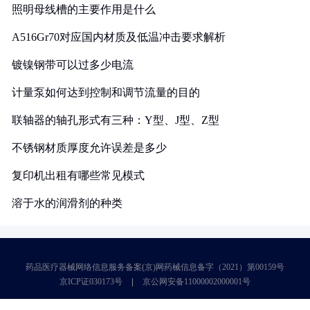
照明母线槽的主要作用是什么
A516Gr70对应国内材质及低温冲击要求解析
镀镍钢带可以过多少电流
计量泵如何达到控制和调节流量的目的
联轴器的轴孔形式有三种：Y型、J型、Z型
不锈钢材质厚度允许误差是多少
复印机出租有哪些常见模式
溶于水的润滑剂的种类
药品医疗器械网络信息服务备案(京)网药械信息备字（2021）第00159号
京ICP证030173号
京公网安备11000002000001号