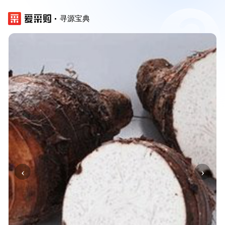
寻源宝典
‹
›