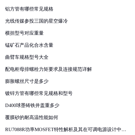
铝方管有哪些常见规格
光线传媒参投三国的星空爆冷
横担型号对应重量
锰矿石产品化合水含量
曲臂车规格型号大全
配电柜母排螺栓力矩要求及连接规范详解
膨胀螺丝尺寸是多少
镀锌方管有哪些常见规格和型号
D400球墨铸铁井盖重多少
覆膜砂的耐高温性能如何
RU7088R功率MOSFET特性解析及其在可调电源设计中的
实践