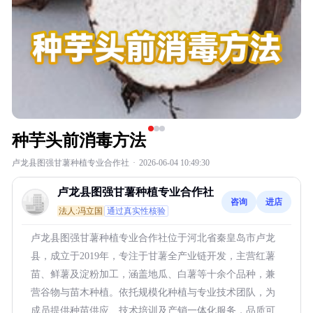
种芋头前消毒方法
卢龙县图强甘薯种植专业合作社
·
2026-06-04 10:49:30
卢龙县图强甘薯种植专业合作社
咨询
进店
法人:冯立国
通过真实性核验
卢龙县图强甘薯种植专业合作社位于河北省秦皇岛市卢龙
县，成立于2019年，专注于甘薯全产业链开发，主营红薯
苗、鲜薯及淀粉加工，涵盖地瓜、白薯等十余个品种，兼
营谷物与苗木种植。依托规模化种植与专业技术团队，为
成员提供种苗供应、技术培训及产销一体化服务，品质可