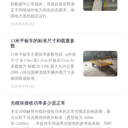
和数据中心等场所，凭借自身优势满
足不同领域对电力供应的高要求，保
障电力系统稳定运行。
2026年8月4日
13米平板车的标准尺寸和载重参
数
13米平板车主要技术参数包括: a)外形
尺寸:长13m×宽2.45m,栏板高55cm b)
承载能力:标载30-35吨,最大允许总重
49吨 c)符合国家道路车辆外廓尺寸及
轴荷限值标准
2026年8月4日
光模块接收功率多少是正常
本文详细解答光模块接收功率的正常范围及影响因素，重
点分析千兆光模块的收光标准（典型值为-3dBm
至-24dBm），并提供不同速率光模块的参考值表格。同时