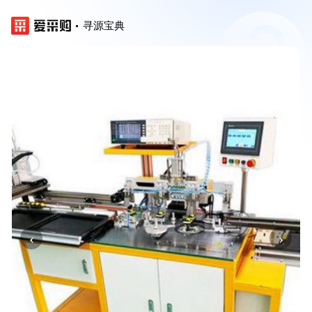
寻源宝典
‹
›