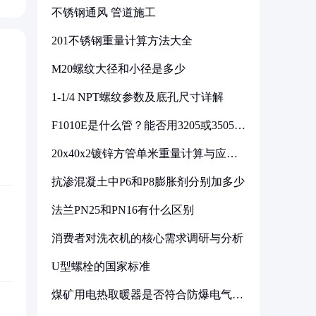
不锈钢通风 管道施工
201不锈钢重量计算方法大全
M20螺纹大径和小径是多少
1-1/4 NPT螺纹参数及底孔尺寸详解
F1010E是什么管？能否用3205或3505代
换
20x40x2镀锌方管单米重量计算与应用
分析
抗渗混凝土中P6和P8膨胀剂分别加多少
法兰PN25和PN16有什么区别
消费者对洗衣机的核心需求调研与分析
U型螺栓的国家标准
煤矿用电热取暖器是否符合防爆电气设
备标准