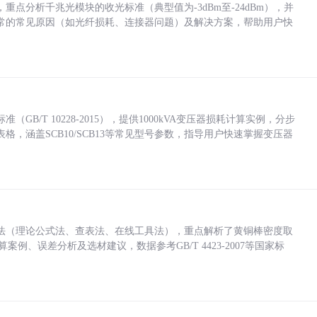
点分析千兆光模块的收光标准（典型值为-3dBm至-24dBm），并
常的常见原因（如光纤损耗、连接器问题）及解决方案，帮助用户快
/T 10228-2015），提供1000kVA变压器损耗计算实例，分步
，涵盖SCB10/SCB13等常见型号参数，指导用户快速掌握变压器
法（理论公式法、查表法、在线工具法），重点解析了黄铜棒密度取
计算案例、误差分析及选材建议，数据参考GB/T 4423-2007等国家标