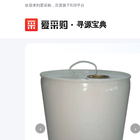
欢迎来到爱采购，百度旗下B2B平台
寻源宝典
‹
›