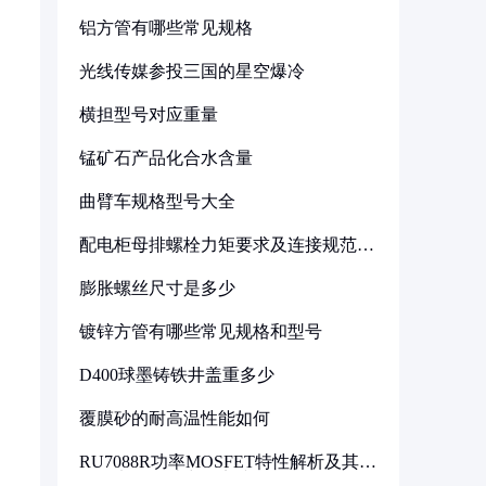
铝方管有哪些常见规格
光线传媒参投三国的星空爆冷
横担型号对应重量
锰矿石产品化合水含量
曲臂车规格型号大全
配电柜母排螺栓力矩要求及连接规范详
解
膨胀螺丝尺寸是多少
镀锌方管有哪些常见规格和型号
D400球墨铸铁井盖重多少
覆膜砂的耐高温性能如何
RU7088R功率MOSFET特性解析及其在
可调电源设计中的实践