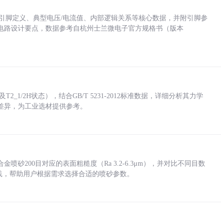
括各引脚定义、典型电压/电流值、内部逻辑关系等核心数据，并附引脚参
电路设计要点，数据参考自杭州士兰微电子官方规格书（版本
_1/2H状态），结合GB/T 5231-2012标准数据，详细分析其力学
差异，为工业选材提供参考。
砂200目对应的表面粗糙度（Ra 3.2-6.3μm），并对比不同目数
业实践，帮助用户根据需求选择合适的喷砂参数。