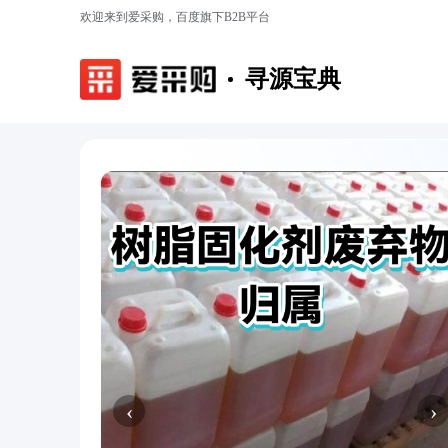
欢迎来到爱采购，百度旗下B2B平台
寻源宝典
‹
›