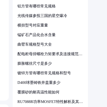
铝方管有哪些常见规格
光线传媒参投三国的星空爆冷
横担型号对应重量
锰矿石产品化合水含量
曲臂车规格型号大全
配电柜母排螺栓力矩要求及连接规范详
解
膨胀螺丝尺寸是多少
镀锌方管有哪些常见规格和型号
D400球墨铸铁井盖重多少
覆膜砂的耐高温性能如何
RU7088R功率MOSFET特性解析及其在
可调电源设计中的实践