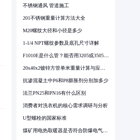
不锈钢通风 管道施工
201不锈钢重量计算方法大全
M20螺纹大径和小径是多少
1-1/4 NPT螺纹参数及底孔尺寸详解
F1010E是什么管？能否用3205或3505代
换
20x40x2镀锌方管单米重量计算与应用
分析
抗渗混凝土中P6和P8膨胀剂分别加多少
法兰PN25和PN16有什么区别
消费者对洗衣机的核心需求调研与分析
U型螺栓的国家标准
煤矿用电热取暖器是否符合防爆电气设
备标准