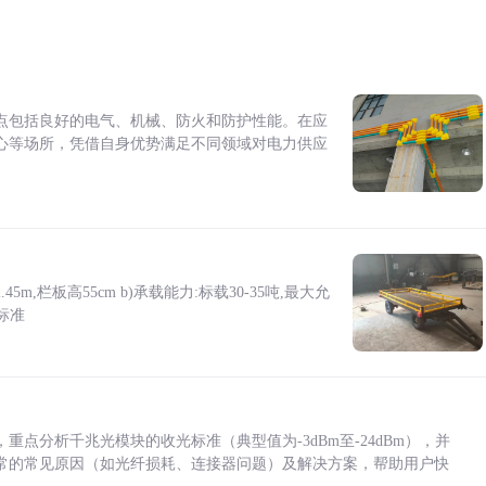
点包括良好的电气、机械、防火和防护性能。在应
心等场所，凭借自身优势满足不同领域对电力供应
5m,栏板高55cm b)承载能力:标载30-35吨,最大允
标准
点分析千兆光模块的收光标准（典型值为-3dBm至-24dBm），并
常的常见原因（如光纤损耗、连接器问题）及解决方案，帮助用户快