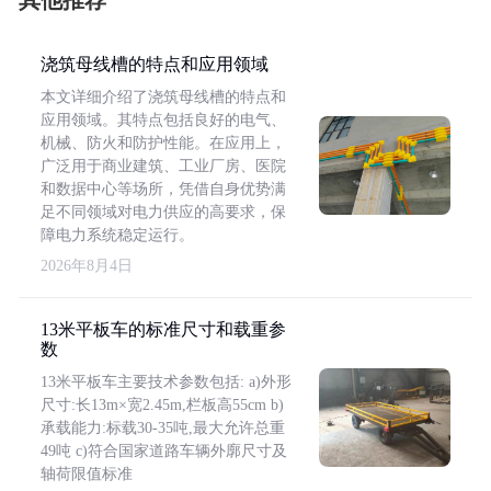
其他推荐
浇筑母线槽的特点和应用领域
本文详细介绍了浇筑母线槽的特点和
应用领域。其特点包括良好的电气、
机械、防火和防护性能。在应用上，
广泛用于商业建筑、工业厂房、医院
和数据中心等场所，凭借自身优势满
足不同领域对电力供应的高要求，保
障电力系统稳定运行。
2026年8月4日
13米平板车的标准尺寸和载重参
数
13米平板车主要技术参数包括: a)外形
尺寸:长13m×宽2.45m,栏板高55cm b)
承载能力:标载30-35吨,最大允许总重
49吨 c)符合国家道路车辆外廓尺寸及
轴荷限值标准