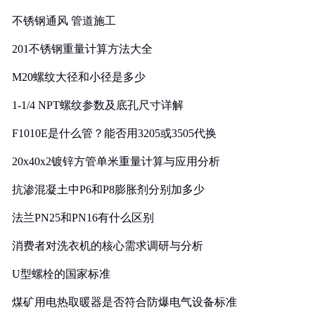
实践
不锈钢通风 管道施工
201不锈钢重量计算方法大全
M20螺纹大径和小径是多少
1-1/4 NPT螺纹参数及底孔尺寸详解
F1010E是什么管？能否用3205或3505代换
20x40x2镀锌方管单米重量计算与应用分析
抗渗混凝土中P6和P8膨胀剂分别加多少
法兰PN25和PN16有什么区别
消费者对洗衣机的核心需求调研与分析
U型螺栓的国家标准
煤矿用电热取暖器是否符合防爆电气设备标准