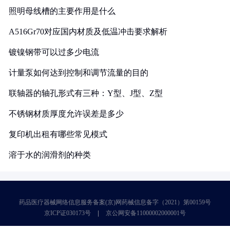
照明母线槽的主要作用是什么
A516Gr70对应国内材质及低温冲击要求解析
镀镍钢带可以过多少电流
计量泵如何达到控制和调节流量的目的
联轴器的轴孔形式有三种：Y型、J型、Z型
不锈钢材质厚度允许误差是多少
复印机出租有哪些常见模式
溶于水的润滑剂的种类
药品医疗器械网络信息服务备案(京)网药械信息备字（2021）第00159号
京ICP证030173号
京公网安备11000002000001号