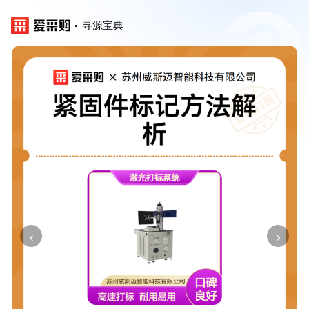
寻源宝典
‹
›