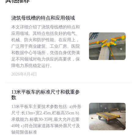
其他推荐
浇筑母线槽的特点和应用领域
本文详细介绍了浇筑母线槽的特点和
应用领域。其特点包括良好的电气、
机械、防火和防护性能。在应用上，
广泛用于商业建筑、工业厂房、医院
和数据中心等场所，凭借自身优势满
足不同领域对电力供应的高要求，保
障电力系统稳定运行。
2026年8月4日
13米平板车的标准尺寸和载重参
数
13米平板车主要技术参数包括: a)外形
尺寸:长13m×宽2.45m,栏板高55cm b)
承载能力:标载30-35吨,最大允许总重
49吨 c)符合国家道路车辆外廓尺寸及
轴荷限值标准