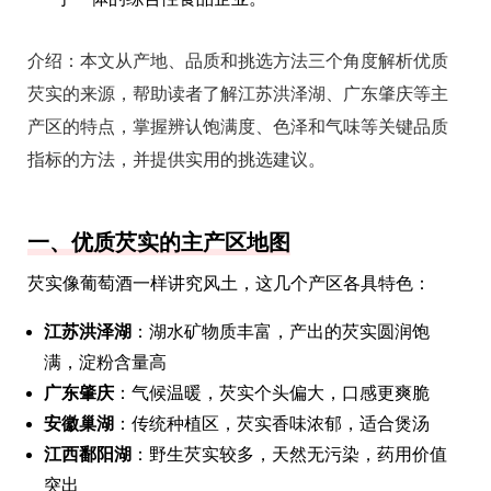
介绍：
本文从产地、品质和挑选方法三个角度解析优质
芡实的来源，帮助读者了解江苏洪泽湖、广东肇庆等主
产区的特点，掌握辨认饱满度、色泽和气味等关键品质
指标的方法，并提供实用的挑选建议。
一、优质芡实的主产区地图
芡实像葡萄酒一样讲究风土，这几个产区各具特色：
江苏洪泽湖
：湖水矿物质丰富，产出的芡实圆润饱
满，淀粉含量高
广东肇庆
：气候温暖，芡实个头偏大，口感更爽脆
安徽巢湖
：传统种植区，芡实香味浓郁，适合煲汤
江西鄱阳湖
：野生芡实较多，天然无污染，药用价值
突出