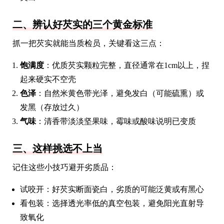
二、辨认好芡实的三个黄金标准
抓一把芡实就能当质检员，关键看这三点：
饱满度
：优质芡实颗粒完整，直径通常在1cm以上，捏
起来硬实不空壳
色泽
：自然米黄色带光泽，避免发白（可能硫熏）或
发黑（存放过久）
气味
：清香带淡淡坚果味，霉味或酸味说明已变质
三、这样挑选不上当
记住这些小技巧避开劣质品：
试咬开：好芡实断面瓷白，劣质的可能泛黄或有黑心
看包装：选择透光率低的真空包装，避免阳光直射导
致氧化