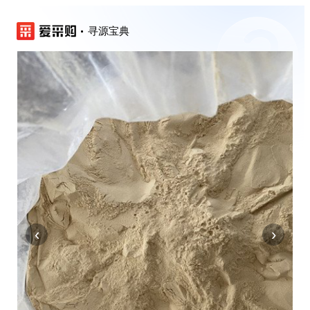
寻源宝典
‹
›