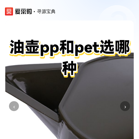
寻源宝典
‹
›