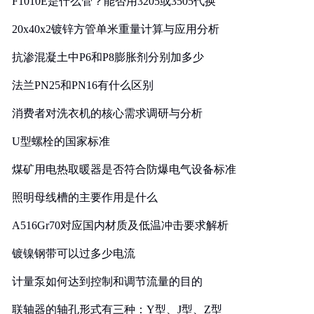
F1010E是什么管？能否用3205或3505代换
20x40x2镀锌方管单米重量计算与应用分析
抗渗混凝土中P6和P8膨胀剂分别加多少
法兰PN25和PN16有什么区别
消费者对洗衣机的核心需求调研与分析
U型螺栓的国家标准
煤矿用电热取暖器是否符合防爆电气设备标准
照明母线槽的主要作用是什么
A516Gr70对应国内材质及低温冲击要求解析
镀镍钢带可以过多少电流
计量泵如何达到控制和调节流量的目的
联轴器的轴孔形式有三种：Y型、J型、Z型