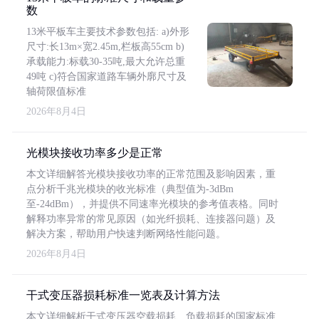
数
13米平板车主要技术参数包括: a)外形
尺寸:长13m×宽2.45m,栏板高55cm b)
承载能力:标载30-35吨,最大允许总重
49吨 c)符合国家道路车辆外廓尺寸及
轴荷限值标准
2026年8月4日
光模块接收功率多少是正常
本文详细解答光模块接收功率的正常范围及影响因素，重
点分析千兆光模块的收光标准（典型值为-3dBm
至-24dBm），并提供不同速率光模块的参考值表格。同时
解释功率异常的常见原因（如光纤损耗、连接器问题）及
解决方案，帮助用户快速判断网络性能问题。
2026年8月4日
干式变压器损耗标准一览表及计算方法
本文详细解析干式变压器空载损耗、负载损耗的国家标准