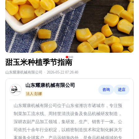
甜玉米种植季节指南
山东耀康机械有限公司
·
2026-05-22 07:26:40
山东耀康机械有限公司
咨询
进店
法人:彭娜
山东耀康机械有限公司位于山东省潍坊市诸城市，专注预
制菜加工流水线、周转筐清洗设备及食品机械研发制造，
深耕农副产品加工领域，集研发、生产、销售于一体。公
司依托十余年行业积淀，以精密制造技术和定制化解决方
案服务全球客户，产品远销海内外，是食品机械领域的专