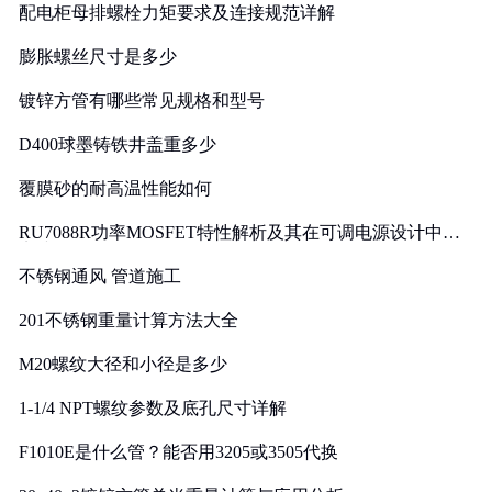
配电柜母排螺栓力矩要求及连接规范详解
膨胀螺丝尺寸是多少
镀锌方管有哪些常见规格和型号
D400球墨铸铁井盖重多少
覆膜砂的耐高温性能如何
RU7088R功率MOSFET特性解析及其在可调电源设计中的
实践
不锈钢通风 管道施工
201不锈钢重量计算方法大全
M20螺纹大径和小径是多少
1-1/4 NPT螺纹参数及底孔尺寸详解
F1010E是什么管？能否用3205或3505代换