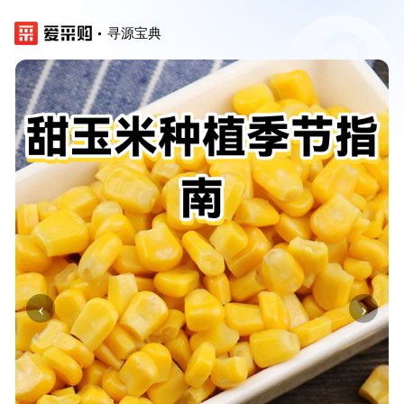
寻源宝典
‹
›