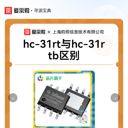
寻源宝典
‹
›