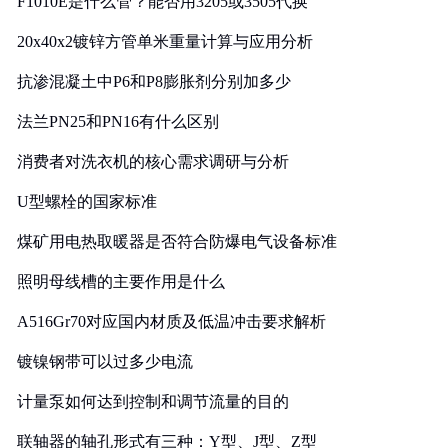
F1010E是什么管？能否用3205或3505代换
20x40x2镀锌方管单米重量计算与应用分析
抗渗混凝土中P6和P8膨胀剂分别加多少
法兰PN25和PN16有什么区别
消费者对洗衣机的核心需求调研与分析
U型螺栓的国家标准
煤矿用电热取暖器是否符合防爆电气设备标准
照明母线槽的主要作用是什么
A516Gr70对应国内材质及低温冲击要求解析
镀镍钢带可以过多少电流
计量泵如何达到控制和调节流量的目的
联轴器的轴孔形式有三种：Y型、J型、Z型