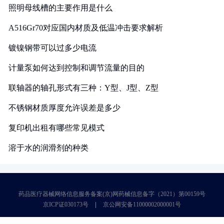
照明母线槽的主要作用是什么
A516Gr70对应国内材质及低温冲击要求解析
镀镍钢带可以过多少电流
计量泵如何达到控制和调节流量的目的
联轴器的轴孔形式有三种：Y型、J型、Z型
不锈钢材质厚度允许误差是多少
复印机出租有哪些常见模式
溶于水的润滑剂的种类
药品医疗器械网络信息服务备案(京)网药械信息备字（2021）第00159号
京ICP证030173号
京公网安备11000002000001号