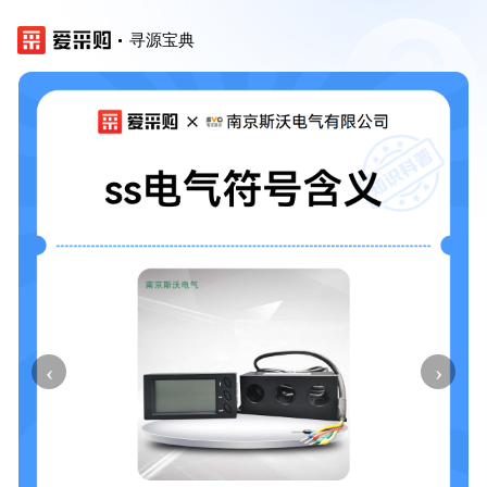
寻源宝典
‹
›