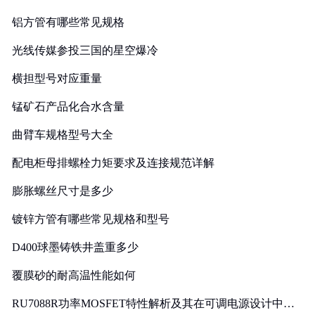
铝方管有哪些常见规格
光线传媒参投三国的星空爆冷
横担型号对应重量
锰矿石产品化合水含量
曲臂车规格型号大全
配电柜母排螺栓力矩要求及连接规范详解
膨胀螺丝尺寸是多少
镀锌方管有哪些常见规格和型号
D400球墨铸铁井盖重多少
覆膜砂的耐高温性能如何
RU7088R功率MOSFET特性解析及其在可调电源设计中的
实践