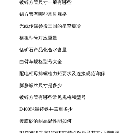
镀锌方管尺寸一般有哪些
铝方管有哪些常见规格
光线传媒参投三国的星空爆冷
横担型号对应重量
锰矿石产品化合水含量
曲臂车规格型号大全
配电柜母排螺栓力矩要求及连接规范详解
膨胀螺丝尺寸是多少
镀锌方管有哪些常见规格和型号
D400球墨铸铁井盖重多少
覆膜砂的耐高温性能如何
RU7088R功率MOSFET特性解析及其在可调电源设