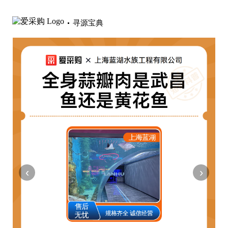
寻源宝典
‹
›