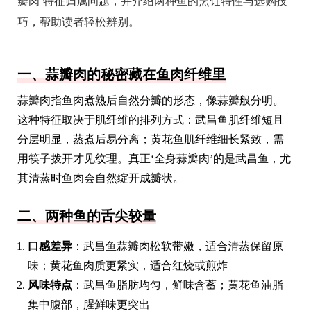
瓣肉’特征归属问题，并介绍两种鱼的烹饪特性与选购技
巧，帮助读者轻松辨别。
一、蒜瓣肉的秘密藏在鱼肉纤维里
蒜瓣肉指鱼肉煮熟后自然分瓣的形态，像蒜瓣般分明。
这种特征取决于肌纤维的排列方式：武昌鱼肌纤维短且
分层明显，蒸煮后易分离；黄花鱼肌纤维细长紧致，需
用筷子拨开才见纹理。真正‘全身蒜瓣肉’的是武昌鱼，尤
其清蒸时鱼肉会自然绽开成瓣状。
二、两种鱼的舌尖较量
口感差异
：武昌鱼蒜瓣肉松软带嫩，适合清蒸保留原
味；黄花鱼肉质更紧实，适合红烧或煎炸
风味特点
：武昌鱼脂肪均匀，鲜味含蓄；黄花鱼油脂
集中腹部，腥鲜味更突出