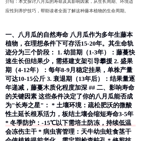
介绍：
本文探讨八月瓜的寿命及其影响因素，从生长周期、环境适
应性到养护技巧，帮助读者全面了解这种藤本植物的生命周期。
一、八月瓜的自然寿命 八月瓜作为多年生藤本
植物，在理想条件下可存活15-20年。其生命轨
迹分为三个阶段： 1.
幼苗期
（1-3年）：藤蔓快
速生长但结果少，需搭建支架引导攀援 2.
盛果
期
（4-12年）：每年8-9月稳定挂果，单株产量
可达10-15公斤 3.
衰退期
（13年后）：结果量逐
年递减，藤蔓木质化程度加深 ## 二、影响寿命
的关键因素 这些条件决定了你的八月瓜能否成
为"长寿之星"： *
土壤环境
：疏松肥沃的微酸
性土延长根系活力，板结土壤会缩短寿命3-5年
*
冬季防护
：-15℃以下需培土防冻，持续低温
会冻伤主干 *
病虫害管理
：天牛幼虫蛀食茎干
会使植株提前老化，需定期检查蛀孔 *
修剪技