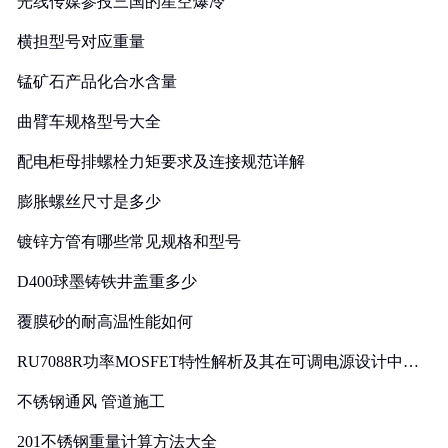
光线传媒参投三国的星空爆冷
横担型号对应重量
锰矿石产品化合水含量
曲臂车规格型号大全
配电柜母排螺栓力矩要求及连接规范详解
膨胀螺丝尺寸是多少
镀锌方管有哪些常见规格和型号
D400球墨铸铁井盖重多少
覆膜砂的耐高温性能如何
RU7088R功率MOSFET特性解析及其在可调电源设计中的
实践
不锈钢通风 管道施工
201不锈钢重量计算方法大全