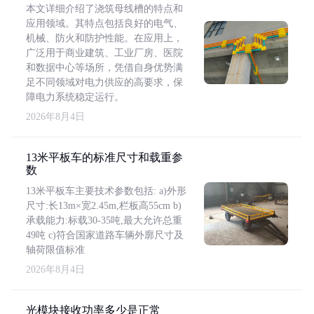
本文详细介绍了浇筑母线槽的特点和
应用领域。其特点包括良好的电气、
机械、防火和防护性能。在应用上，
广泛用于商业建筑、工业厂房、医院
和数据中心等场所，凭借自身优势满
足不同领域对电力供应的高要求，保
障电力系统稳定运行。
2026年8月4日
13米平板车的标准尺寸和载重参
数
13米平板车主要技术参数包括: a)外形
尺寸:长13m×宽2.45m,栏板高55cm b)
承载能力:标载30-35吨,最大允许总重
49吨 c)符合国家道路车辆外廓尺寸及
轴荷限值标准
2026年8月4日
光模块接收功率多少是正常