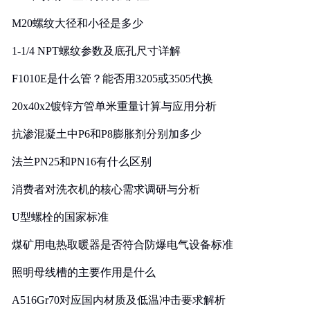
M20螺纹大径和小径是多少
1-1/4 NPT螺纹参数及底孔尺寸详解
F1010E是什么管？能否用3205或3505代换
20x40x2镀锌方管单米重量计算与应用分析
抗渗混凝土中P6和P8膨胀剂分别加多少
法兰PN25和PN16有什么区别
消费者对洗衣机的核心需求调研与分析
U型螺栓的国家标准
煤矿用电热取暖器是否符合防爆电气设备标准
照明母线槽的主要作用是什么
A516Gr70对应国内材质及低温冲击要求解析