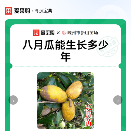
寻源宝典
‹
›