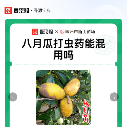
寻源宝典
‹
›