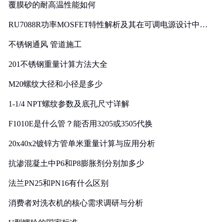
覆膜砂的耐高温性能如何
RU7088R功率MOSFET特性解析及其在可调电源设计中的
实践
不锈钢通风 管道施工
201不锈钢重量计算方法大全
M20螺纹大径和小径是多少
1-1/4 NPT螺纹参数及底孔尺寸详解
F1010E是什么管？能否用3205或3505代换
20x40x2镀锌方管单米重量计算与应用分析
抗渗混凝土中P6和P8膨胀剂分别加多少
法兰PN25和PN16有什么区别
消费者对洗衣机的核心需求调研与分析