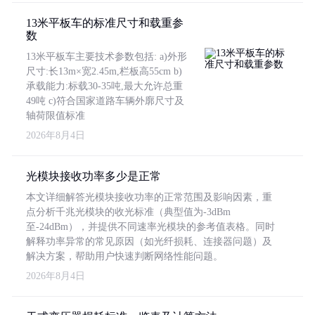
13米平板车的标准尺寸和载重参
数
13米平板车主要技术参数包括: a)外形
尺寸:长13m×宽2.45m,栏板高55cm b)
承载能力:标载30-35吨,最大允许总重
49吨 c)符合国家道路车辆外廓尺寸及
轴荷限值标准
2026年8月4日
光模块接收功率多少是正常
本文详细解答光模块接收功率的正常范围及影响因素，重
点分析千兆光模块的收光标准（典型值为-3dBm
至-24dBm），并提供不同速率光模块的参考值表格。同时
解释功率异常的常见原因（如光纤损耗、连接器问题）及
解决方案，帮助用户快速判断网络性能问题。
2026年8月4日