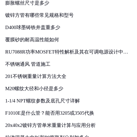
膨胀螺丝尺寸是多少
镀锌方管有哪些常见规格和型号
D400球墨铸铁井盖重多少
覆膜砂的耐高温性能如何
RU7088R功率MOSFET特性解析及其在可调电源设计中的
实践
不锈钢通风 管道施工
201不锈钢重量计算方法大全
M20螺纹大径和小径是多少
1-1/4 NPT螺纹参数及底孔尺寸详解
F1010E是什么管？能否用3205或3505代换
20x40x2镀锌方管单米重量计算与应用分析