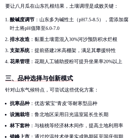
要让八月瓜在山东扎根结果，土壤调理是成败关键：
酸碱度调节
：山东多为碱性土（pH7.5-8.5），需添加腐
叶土将pH值降至6.0-7.0
排水改造
：黏重土壤需混入30%河沙预防积水烂根
支架系统
：提前搭建2米高棚架，满足其攀援特性
花果管理
：花期人工辅助授粉可提升坐果率20%以上
三、品种选择与创新模式
针对山东气候特点，可尝试这些优化方案：
抗寒品种
：优选'紫宝''青皮'等耐寒型品种
设施栽培
：鲁北地区采用日光温室延长生长期
林下套种
：与核桃等经济林木间作，提高土地利用率
错峰上市
：通过控温技术使果实成熟期延至国庆假期