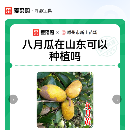
寻源宝典
‹
›