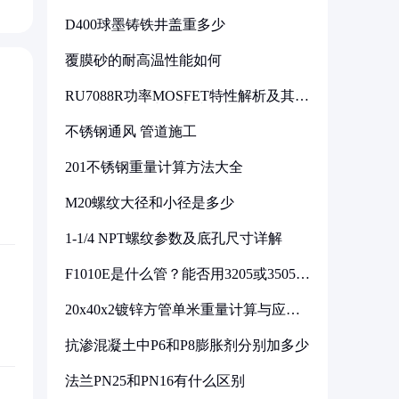
D400球墨铸铁井盖重多少
覆膜砂的耐高温性能如何
RU7088R功率MOSFET特性解析及其在
可调电源设计中的实践
不锈钢通风 管道施工
201不锈钢重量计算方法大全
M20螺纹大径和小径是多少
1-1/4 NPT螺纹参数及底孔尺寸详解
F1010E是什么管？能否用3205或3505代
换
20x40x2镀锌方管单米重量计算与应用
分析
抗渗混凝土中P6和P8膨胀剂分别加多少
法兰PN25和PN16有什么区别