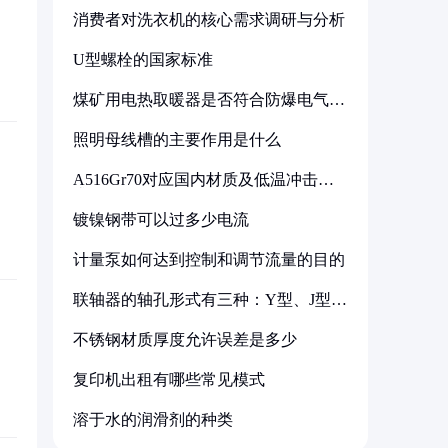
消费者对洗衣机的核心需求调研与分析
U型螺栓的国家标准
煤矿用电热取暖器是否符合防爆电气设
备标准
照明母线槽的主要作用是什么
A516Gr70对应国内材质及低温冲击要
求解析
镀镍钢带可以过多少电流
计量泵如何达到控制和调节流量的目的
联轴器的轴孔形式有三种：Y型、J型、
Z型
不锈钢材质厚度允许误差是多少
复印机出租有哪些常见模式
溶于水的润滑剂的种类