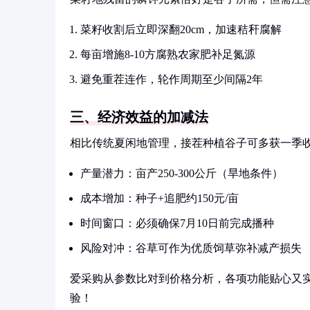
菜籽收割后立即深翻20cm，加速秸秆腐解
每亩增施8-10方腐熟农家肥补足氮源
避免重茬连作，轮作周期至少间隔2年
三、经济效益的加减法
相比传统夏闲地管理，接茬种植谷子可多获一季
产量潜力：亩产250-300公斤（旱地条件）
成本增加：种子+追肥约150元/亩
时间窗口：必须确保7月10日前完成播种
风险对冲：谷草可作为优质饲草弥补减产损失
爱采购从参数比对到价格分析，各项功能贴心又
验！