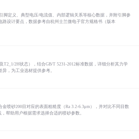
括各引脚定义、典型电压/电流值、内部逻辑关系等核心数据，并附引脚参
电路设计要点，数据参考自杭州士兰微电子官方规格书（版本
_1/2H状态），结合GB/T 5231-2012标准数据，详细分析其力学
差异，为工业选材提供参考。
砂200目对应的表面粗糙度（Ra 3.2-6.3μm），并对比不同目数
业实践，帮助用户根据需求选择合适的喷砂参数。