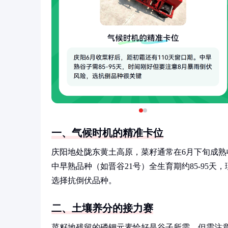
一、气候时机的精准卡位
庆阳地处陇东黄土高原，菜籽通常在6月下旬成熟
中早熟品种（如晋谷21号）全生育期约85-95
选择抗倒伏品种。
二、土壤养分的接力赛
菜籽地残留的磷钾元素恰好是谷子所需，但需注