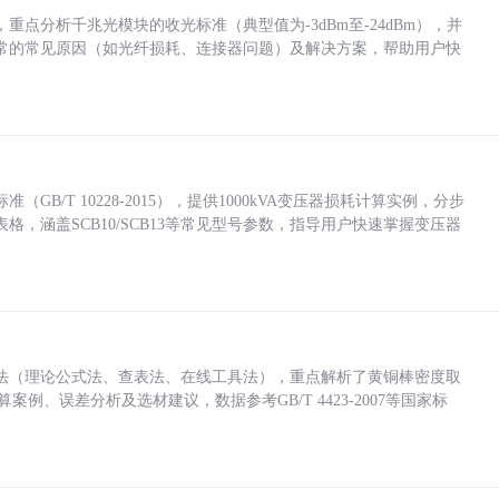
点分析千兆光模块的收光标准（典型值为-3dBm至-24dBm），并
常的常见原因（如光纤损耗、连接器问题）及解决方案，帮助用户快
/T 10228-2015），提供1000kVA变压器损耗计算实例，分步
，涵盖SCB10/SCB13等常见型号参数，指导用户快速掌握变压器
法（理论公式法、查表法、在线工具法），重点解析了黄铜棒密度取
计算案例、误差分析及选材建议，数据参考GB/T 4423-2007等国家标