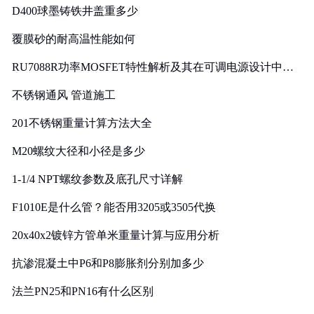
D400球墨铸铁井盖重多少
覆膜砂的耐高温性能如何
RU7088R功率MOSFET特性解析及其在可调电源设计中的
实践
不锈钢通风 管道施工
201不锈钢重量计算方法大全
M20螺纹大径和小径是多少
1-1/4 NPT螺纹参数及底孔尺寸详解
F1010E是什么管？能否用3205或3505代换
20x40x2镀锌方管单米重量计算与应用分析
抗渗混凝土中P6和P8膨胀剂分别加多少
法兰PN25和PN16有什么区别