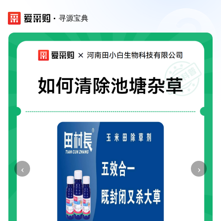
寻源宝典
‹
›