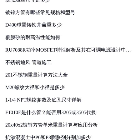
镀锌方管有哪些常见规格和型号
D400球墨铸铁井盖重多少
覆膜砂的耐高温性能如何
RU7088R功率MOSFET特性解析及其在可调电源设计中的
实践
不锈钢通风 管道施工
201不锈钢重量计算方法大全
M20螺纹大径和小径是多少
1-1/4 NPT螺纹参数及底孔尺寸详解
F1010E是什么管？能否用3205或3505代换
20x40x2镀锌方管单米重量计算与应用分析
抗渗混凝土中P6和P8膨胀剂分别加多少