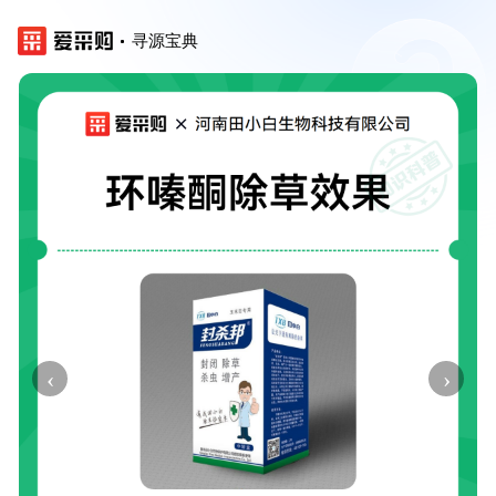
寻源宝典
‹
›