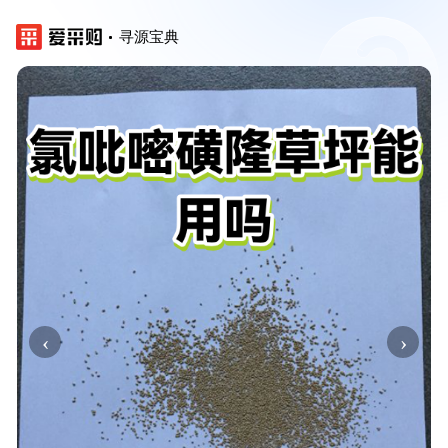
寻源宝典
‹
›