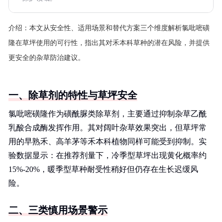
介绍：
本文从安全性、适用场景和替代方案三个维度解析氯吡嘧磺
隆在草坪使用的可行性，指出其对禾本科草种的潜在风险，并提供
更安全的杂草防治建议。
一、除草剂的特性与草坪安全
氯吡嘧磺隆作为磺酰脲类除草剂，主要通过抑制杂草乙酰
乳酸合成酶发挥作用。其对阔叶杂草效果突出，但草坪常
用的早熟禾、高羊茅等禾本科植物同样可能受到抑制。实
验数据显示：在推荐剂量下，冷季型草坪出现黄化概率约
15%-20%，暖季型草种耐受性稍好但仍存在生长迟缓风
险。
二、三类慎用场景警示