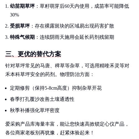
幼苗期草坪
：草籽萌芽后60天内使用，成苗率可能降低
30%
受损草坪
：存在裸露斑块的区域易出现药害扩散
特殊气候期
：连续阴雨天施用会延长药剂残留期
三、更优的替代方案
针对草坪常见的马唐、稗草等杂草，可选用精喹禾灵等对
禾本科草坪安全的药剂。物理防治方面：
定期修剪（保持5-8cm高度）抑制杂草开花
春季打孔覆沙改善土壤通透性
秋季补播强化草坪密度
爱采购产品库海量丰富，能让您快速高效锁定心仪产品，
各位商家老板别再犹豫，赶紧体验起来！