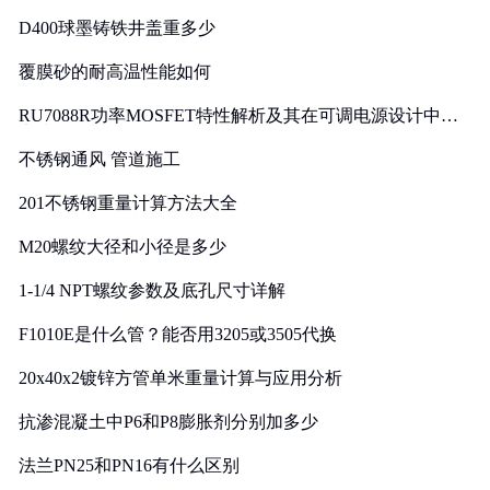
D400球墨铸铁井盖重多少
覆膜砂的耐高温性能如何
RU7088R功率MOSFET特性解析及其在可调电源设计中的
实践
不锈钢通风 管道施工
201不锈钢重量计算方法大全
M20螺纹大径和小径是多少
1-1/4 NPT螺纹参数及底孔尺寸详解
F1010E是什么管？能否用3205或3505代换
20x40x2镀锌方管单米重量计算与应用分析
抗渗混凝土中P6和P8膨胀剂分别加多少
法兰PN25和PN16有什么区别