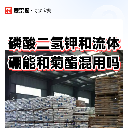
寻源宝典
‹
›