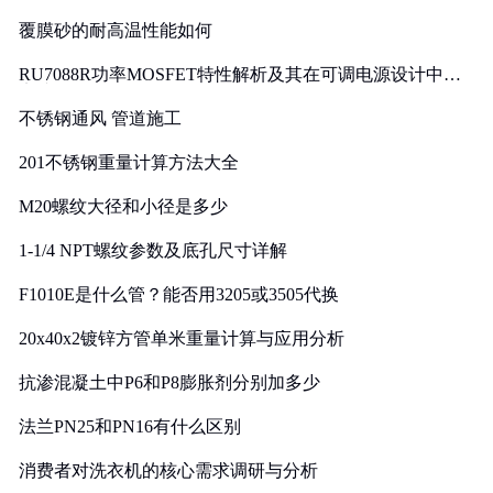
覆膜砂的耐高温性能如何
RU7088R功率MOSFET特性解析及其在可调电源设计中的
实践
不锈钢通风 管道施工
201不锈钢重量计算方法大全
M20螺纹大径和小径是多少
1-1/4 NPT螺纹参数及底孔尺寸详解
F1010E是什么管？能否用3205或3505代换
20x40x2镀锌方管单米重量计算与应用分析
抗渗混凝土中P6和P8膨胀剂分别加多少
法兰PN25和PN16有什么区别
消费者对洗衣机的核心需求调研与分析