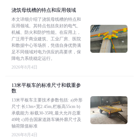
浇筑母线槽的特点和应用领域
本文详细介绍了浇筑母线槽的特点和
应用领域。其特点包括良好的电气、
机械、防火和防护性能。在应用上，
广泛用于商业建筑、工业厂房、医院
和数据中心等场所，凭借自身优势满
足不同领域对电力供应的高要求，保
障电力系统稳定运行。
2026年8月4日
13米平板车的标准尺寸和载重参
数
13米平板车主要技术参数包括: a)外形
尺寸:长13m×宽2.45m,栏板高55cm b)
承载能力:标载30-35吨,最大允许总重
49吨 c)符合国家道路车辆外廓尺寸及
轴荷限值标准
2026年8月4日