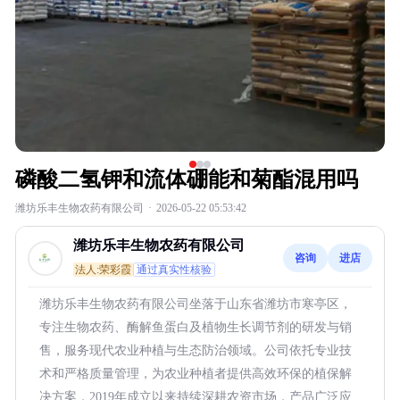
磷酸二氢钾和流体硼能和菊酯混用吗
潍坊乐丰生物农药有限公司
·
2026-05-22 05:53:42
潍坊乐丰生物农药有限公司
咨询
进店
法人:荣彩霞
通过真实性核验
潍坊乐丰生物农药有限公司坐落于山东省潍坊市寒亭区，
专注生物农药、酶解鱼蛋白及植物生长调节剂的研发与销
售，服务现代农业种植与生态防治领域。公司依托专业技
术和严格质量管理，为农业种植者提供高效环保的植保解
决方案，2019年成立以来持续深耕农资市场，产品广泛应