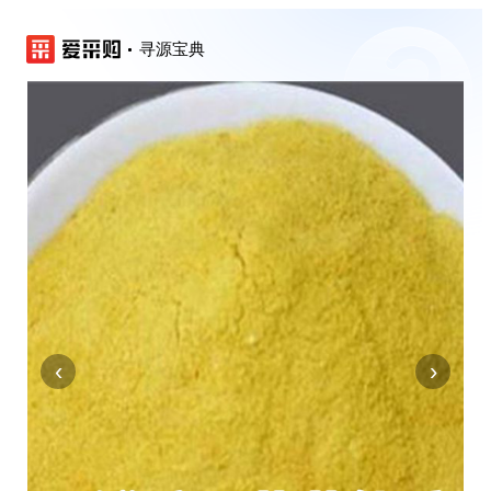
寻源宝典
‹
›