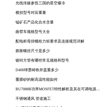
光线传媒参投三国的星空爆冷
横担型号对应重量
锰矿石产品化合水含量
曲臂车规格型号大全
配电柜母排螺栓力矩要求及连接规范详解
膨胀螺丝尺寸是多少
镀锌方管有哪些常见规格和型号
D400球墨铸铁井盖重多少
覆膜砂的耐高温性能如何
RU7088R功率MOSFET特性解析及其在可调电源设
计中的实践
不锈钢通风 管道施工