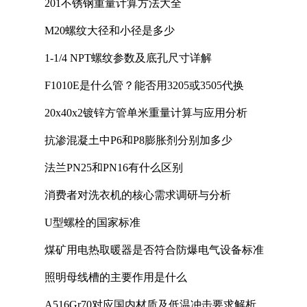
201不锈钢重量计算方法大全
M20螺纹大径和小径是多少
1-1/4 NPT螺纹参数及底孔尺寸详解
F1010E是什么管？能否用3205或3505代换
20x40x2镀锌方管单米重量计算与应用分析
抗渗混凝土中P6和P8膨胀剂分别加多少
法兰PN25和PN16有什么区别
消费者对洗衣机的核心需求调研与分析
U型螺栓的国家标准
煤矿用电热取暖器是否符合防爆电气设备标准
照明母线槽的主要作用是什么
A516Gr70对应国内材质及低温冲击要求解析