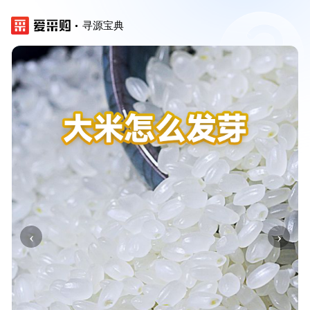
寻源宝典
‹
›