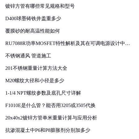
镀锌方管有哪些常见规格和型号
D400球墨铸铁井盖重多少
覆膜砂的耐高温性能如何
RU7088R功率MOSFET特性解析及其在可调电源设计中的
实践
不锈钢通风 管道施工
201不锈钢重量计算方法大全
M20螺纹大径和小径是多少
1-1/4 NPT螺纹参数及底孔尺寸详解
F1010E是什么管？能否用3205或3505代换
20x40x2镀锌方管单米重量计算与应用分析
抗渗混凝土中P6和P8膨胀剂分别加多少