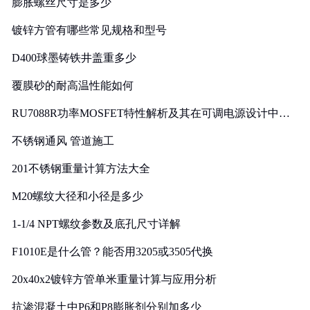
膨胀螺丝尺寸是多少
镀锌方管有哪些常见规格和型号
D400球墨铸铁井盖重多少
覆膜砂的耐高温性能如何
RU7088R功率MOSFET特性解析及其在可调电源设计中的
实践
不锈钢通风 管道施工
201不锈钢重量计算方法大全
M20螺纹大径和小径是多少
1-1/4 NPT螺纹参数及底孔尺寸详解
F1010E是什么管？能否用3205或3505代换
20x40x2镀锌方管单米重量计算与应用分析
抗渗混凝土中P6和P8膨胀剂分别加多少