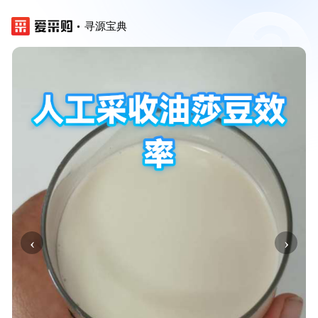
寻源宝典
‹
›