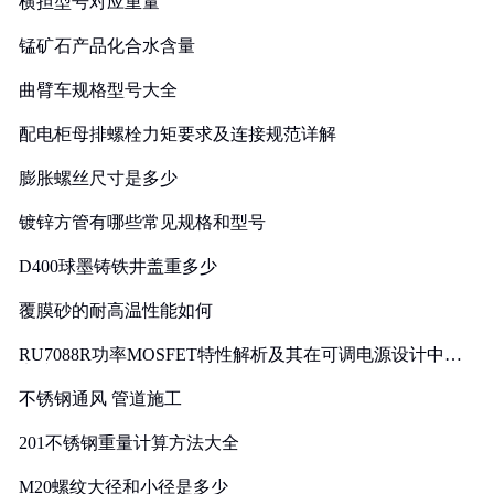
横担型号对应重量
锰矿石产品化合水含量
曲臂车规格型号大全
配电柜母排螺栓力矩要求及连接规范详解
膨胀螺丝尺寸是多少
镀锌方管有哪些常见规格和型号
D400球墨铸铁井盖重多少
覆膜砂的耐高温性能如何
RU7088R功率MOSFET特性解析及其在可调电源设计中的
实践
不锈钢通风 管道施工
201不锈钢重量计算方法大全
M20螺纹大径和小径是多少