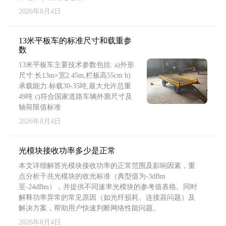
2026年8月4日
13米平板车的标准尺寸和载重参
数
13米平板车主要技术参数包括: a)外形
尺寸:长13m×宽2.45m,栏板高55cm b)
承载能力:标载30-35吨,最大允许总重
49吨 c)符合国家道路车辆外廓尺寸及
轴荷限值标准
2026年8月4日
光模块接收功率多少是正常
本文详细解答光模块接收功率的正常范围及影响因素，重
点分析千兆光模块的收光标准（典型值为-3dBm
至-24dBm），并提供不同速率光模块的参考值表格。同时
解释功率异常的常见原因（如光纤损耗、连接器问题）及
解决方案，帮助用户快速判断网络性能问题。
2026年8月4日