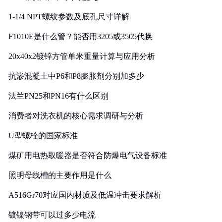
1-1/4 NPT螺纹参数及底孔尺寸详解
F1010E是什么管？能否用3205或3505代换
20x40x2镀锌方管单米重量计算与应用分析
抗渗混凝土中P6和P8膨胀剂分别加多少
法兰PN25和PN16有什么区别
消费者对洗衣机的核心需求调研与分析
U型螺栓的国家标准
煤矿用电热取暖器是否符合防爆电气设备标准
照明母线槽的主要作用是什么
A516Gr70对应国内材质及低温冲击要求解析
镀镍钢带可以过多少电流