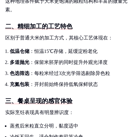
这种地理条件赋予大米更饱满的颗粒结构和丰富的微量元
素。
二、精细加工的工艺特色
区别于普通大米的加工方式，其核心工艺体现在：
低温仓储
：恒温15℃存储，延缓淀粉老化
多道抛光
：保留米胚芽的同时提升外观光泽度
色选筛选
：每粒米经过3次光学筛选剔除异色粒
充氮包装
：开封前始终保持低氧保鲜状态
三、餐桌呈现的感官体验
实际烹饪表现具有明显辨识度：
蒸煮后米粒直立分明，黏度适中
冷饭不回生，适合制作寿司等冷食