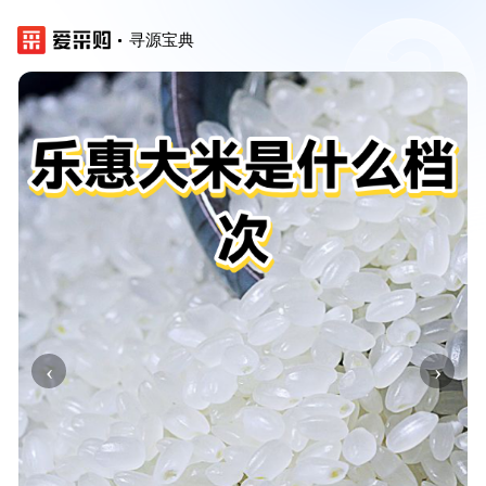
寻源宝典
‹
›