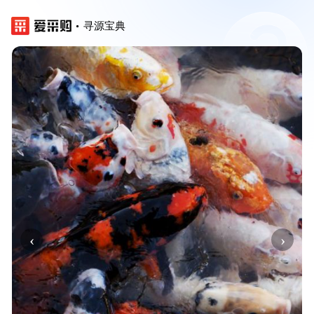
寻源宝典
‹
›