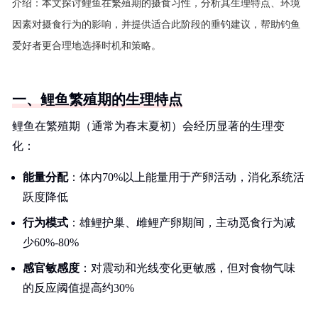
介绍：
本文探讨鲤鱼在繁殖期的摄食习性，分析其生理特点、环境
因素对摄食行为的影响，并提供适合此阶段的垂钓建议，帮助钓鱼
爱好者更合理地选择时机和策略。
一、鲤鱼繁殖期的生理特点
鲤鱼在繁殖期（通常为春末夏初）会经历显著的生理变
化：
能量分配
：体内70%以上能量用于产卵活动，消化系统活
跃度降低
行为模式
：雄鲤护巢、雌鲤产卵期间，主动觅食行为减
少60%-80%
感官敏感度
：对震动和光线变化更敏感，但对食物气味
的反应阈值提高约30%