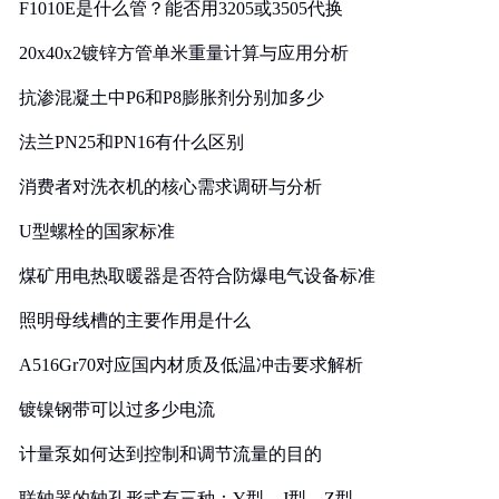
F1010E是什么管？能否用3205或3505代换
20x40x2镀锌方管单米重量计算与应用分析
抗渗混凝土中P6和P8膨胀剂分别加多少
法兰PN25和PN16有什么区别
消费者对洗衣机的核心需求调研与分析
U型螺栓的国家标准
煤矿用电热取暖器是否符合防爆电气设备标准
照明母线槽的主要作用是什么
A516Gr70对应国内材质及低温冲击要求解析
镀镍钢带可以过多少电流
计量泵如何达到控制和调节流量的目的
联轴器的轴孔形式有三种：Y型、J型、Z型