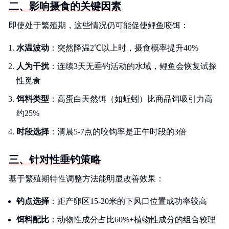
二、影响摄食的关键因素
即使处于繁殖期，这些情况仍可能促使鲤鱼咬饵：
水温波动
：突然降温2℃以上时，摄食概率提升40%
人为干扰
：连续3天无垂钓活动的水域，鲤鱼会恢复试探
性觅食
饵料类型
：高蛋白天然饵（如蚯蚓）比商品饵吸引力高
约25%
时段选择
：清晨5-7点的咬钩率是正午时段的3倍
三、针对性垂钓策略
基于繁殖期特性调整方法能明显改善效果：
钓点选择
：距产卵区15-20米的下风口位置成功率较高
饵料配比
：动物性成分占比60%+植物性成分的组合较理