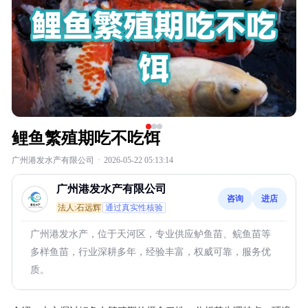
鲤鱼繁殖期吃不吃饵
广州港发水产有限公司
·
2026-05-22 05:13:14
广州港发水产有限公司
咨询
进店
法人:石远辉
通过真实性核验
广州港发水产，位于天河区，专业供应鲈鱼苗、鲩鱼苗等
多样鱼苗，行业深耕多年，经验丰富，权威可靠，服务优
质。