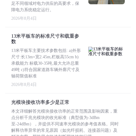
足不同领域对电力供应的高要求，保
障电力系统稳定运行。
2026年8月4日
13米平板车的标准尺寸和载重参
数
13米平板车主要技术参数包括: a)外形
尺寸:长13m×宽2.45m,栏板高55cm b)
承载能力:标载30-35吨,最大允许总重
49吨 c)符合国家道路车辆外廓尺寸及
轴荷限值标准
2026年8月4日
光模块接收功率多少是正常
本文详细解答光模块接收功率的正常范围及影响因素，重
点分析千兆光模块的收光标准（典型值为-3dBm
至-24dBm），并提供不同速率光模块的参考值表格。同时
解释功率异常的常见原因（如光纤损耗、连接器问题）及