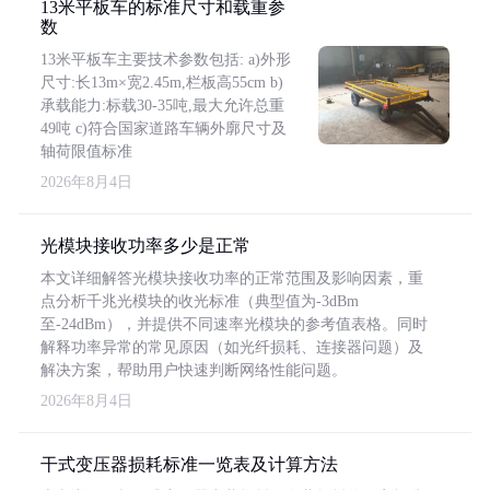
13米平板车的标准尺寸和载重参
数
13米平板车主要技术参数包括: a)外形
尺寸:长13m×宽2.45m,栏板高55cm b)
承载能力:标载30-35吨,最大允许总重
49吨 c)符合国家道路车辆外廓尺寸及
轴荷限值标准
2026年8月4日
光模块接收功率多少是正常
本文详细解答光模块接收功率的正常范围及影响因素，重
点分析千兆光模块的收光标准（典型值为-3dBm
至-24dBm），并提供不同速率光模块的参考值表格。同时
解释功率异常的常见原因（如光纤损耗、连接器问题）及
解决方案，帮助用户快速判断网络性能问题。
2026年8月4日
干式变压器损耗标准一览表及计算方法