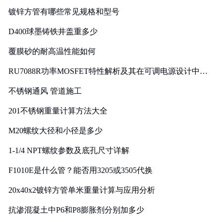
镀锌方管有哪些常见规格和型号
D400球墨铸铁井盖重多少
覆膜砂的耐高温性能如何
RU7088R功率MOSFET特性解析及其在可调电源设计中的
实践
不锈钢通风 管道施工
201不锈钢重量计算方法大全
M20螺纹大径和小径是多少
1-1/4 NPT螺纹参数及底孔尺寸详解
F1010E是什么管？能否用3205或3505代换
20x40x2镀锌方管单米重量计算与应用分析
抗渗混凝土中P6和P8膨胀剂分别加多少