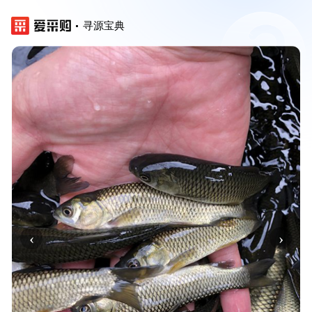
寻源宝典
‹
›