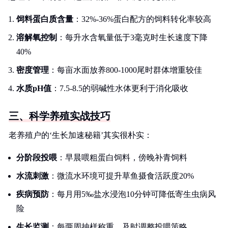
饲料蛋白质含量
：32%-36%蛋白配方的饲料转化率较高
溶解氧控制
：每升水含氧量低于3毫克时生长速度下降
40%
密度管理
：每亩水面放养800-1000尾时群体增重较佳
水质pH值
：7.5-8.5的弱碱性水体更利于消化吸收
三、科学养殖实战技巧
老养殖户的‘生长加速秘籍’其实很朴实：
分阶段投喂
：早晨喂粗蛋白饲料，傍晚补青饲料
水流刺激
：微流水环境可提升草鱼摄食活跃度20%
疾病预防
：每月用5‰盐水浸泡10分钟可降低寄生虫病风
险
生长监测
：每两周抽样称重，及时调整投喂策略