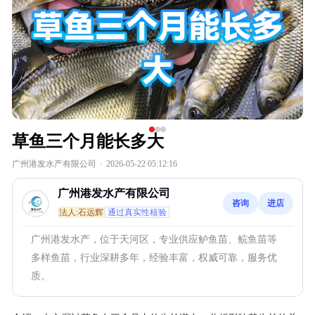
草鱼三个月能长多大
广州港发水产有限公司
·
2026-05-22 05:12:16
广州港发水产有限公司
咨询
进店
法人:石远辉
通过真实性核验
广州港发水产，位于天河区，专业供应鲈鱼苗、鲩鱼苗等
多样鱼苗，行业深耕多年，经验丰富，权威可靠，服务优
质。