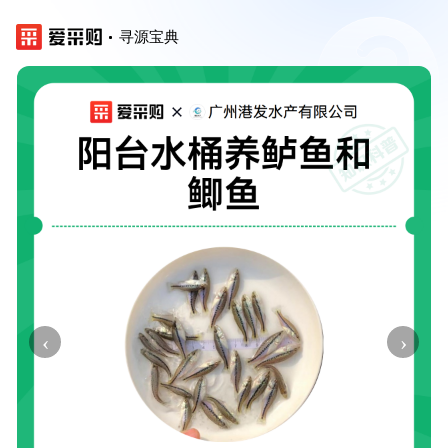
寻源宝典
‹
›