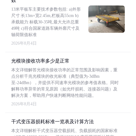
数
13米平板车主要技术参数包括: a)外形
尺寸:长13m×宽2.45m,栏板高55cm b)
承载能力:标载30-35吨,最大允许总重
49吨 c)符合国家道路车辆外廓尺寸及
轴荷限值标准
2026年8月4日
光模块接收功率多少是正常
本文详细解答光模块接收功率的正常范围及影响因素，重
点分析千兆光模块的收光标准（典型值为-3dBm
至-24dBm），并提供不同速率光模块的参考值表格。同时
解释功率异常的常见原因（如光纤损耗、连接器问题）及
解决方案，帮助用户快速判断网络性能问题。
2026年8月4日
干式变压器损耗标准一览表及计算方法
本文详细解析干式变压器空载损耗、负载损耗的国家标准