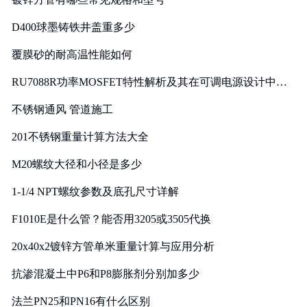
D400球墨铸铁井盖重多少
覆膜砂的耐高温性能如何
RU7088R功率MOSFET特性解析及其在可调电源设计中的
实践
不锈钢通风 管道施工
201不锈钢重量计算方法大全
M20螺纹大径和小径是多少
1-1/4 NPT螺纹参数及底孔尺寸详解
F1010E是什么管？能否用3205或3505代换
20x40x2镀锌方管单米重量计算与应用分析
抗渗混凝土中P6和P8膨胀剂分别加多少
法兰PN25和PN16有什么区别