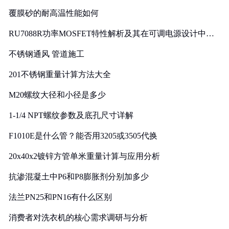
覆膜砂的耐高温性能如何
RU7088R功率MOSFET特性解析及其在可调电源设计中的
实践
不锈钢通风 管道施工
201不锈钢重量计算方法大全
M20螺纹大径和小径是多少
1-1/4 NPT螺纹参数及底孔尺寸详解
F1010E是什么管？能否用3205或3505代换
20x40x2镀锌方管单米重量计算与应用分析
抗渗混凝土中P6和P8膨胀剂分别加多少
法兰PN25和PN16有什么区别
消费者对洗衣机的核心需求调研与分析