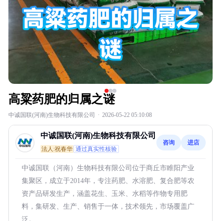
高粱药肥的归属之谜
中诚国联(河南)生物科技有限公司
·
2026-05-22 05:10:08
中诚国联(河南)生物科技有限公司
咨询
进店
法人:祝春华
通过真实性核验
中诚国联（河南）生物科技有限公司位于商丘市睢阳产业
集聚区，成立于2014年，专注药肥、水溶肥、复合肥等农
资产品研发生产，涵盖花生、玉米、水稻等作物专用肥
料，集研发、生产、销售于一体，技术领先，市场覆盖广
泛。