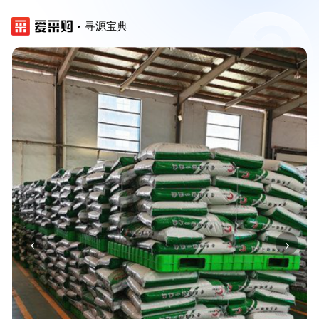
寻源宝典
‹
›