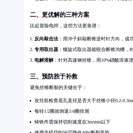
二、更优解的三种方案
比起冒险电焊，这些方法更靠谱：
反向敲击法
：用冲子斜敲断锥逆时针方向，成功
专用取出器
：螺旋式取出器能咬合断锥沟槽，对
电解溶解
：针对高速钢丝锥，用10%硝酸溶液
三、预防胜于补救
避免丝锥断裂的关键在于：
攻丝前检查底孔直径是否大于丝锥小径0.2-0.3m
每转1/2圈就倒退1/4圈排屑
铸铁件需保持切削速度在3m/min以下
使用含硫切削油可降低40%断裂风险