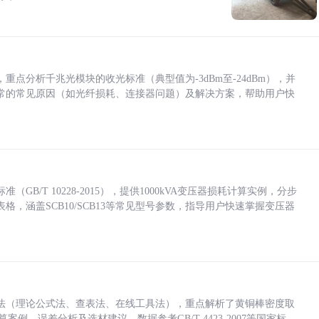
点分析千兆光模块的收光标准（典型值为-3dBm至-24dBm），并
常的常见原因（如光纤损耗、连接器问题）及解决方案，帮助用户快
/T 10228-2015），提供1000kVA变压器损耗计算实例，分步
，涵盖SCB10/SCB13等常见型号参数，指导用户快速掌握变压器
法（理论公式法、查表法、在线工具法），重点解析了黄铜棒密度取
计算案例、误差分析及选材建议，数据参考GB/T 4423-2007等国家标