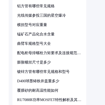
铝方管有哪些常见规格
光线传媒参投三国的星空爆冷
横担型号对应重量
锰矿石产品化合水含量
曲臂车规格型号大全
配电柜母排螺栓力矩要求及连接规范详
解
膨胀螺丝尺寸是多少
镀锌方管有哪些常见规格和型号
D400球墨铸铁井盖重多少
覆膜砂的耐高温性能如何
RU7088R功率MOSFET特性解析及其在
可调电源设计中的实践