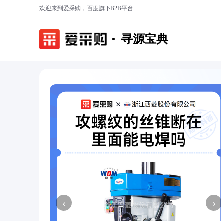
欢迎来到爱采购，百度旗下B2B平台
寻源宝典
‹
›