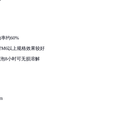
率约60%
M6以上规格效果较好
浸泡8小时可无损溶解
m