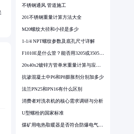
不锈钢通风 管道施工
采
201不锈钢重量计算方法大全
M20螺纹大径和小径是多少
1-1/4 NPT螺纹参数及底孔尺寸详解
F1010E是什么管？能否用3205或3505代
换
20x40x2镀锌方管单米重量计算与应用
分析
抗渗混凝土中P6和P8膨胀剂分别加多少
法兰PN25和PN16有什么区别
消费者对洗衣机的核心需求调研与分析
U型螺栓的国家标准
煤矿用电热取暖器是否符合防爆电气设
备标准