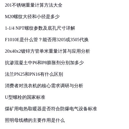
201不锈钢重量计算方法大全
M20螺纹大径和小径是多少
1-1/4 NPT螺纹参数及底孔尺寸详解
F1010E是什么管？能否用3205或3505代换
20x40x2镀锌方管单米重量计算与应用分析
抗渗混凝土中P6和P8膨胀剂分别加多少
法兰PN25和PN16有什么区别
消费者对洗衣机的核心需求调研与分析
U型螺栓的国家标准
煤矿用电热取暖器是否符合防爆电气设备标准
照明母线槽的主要作用是什么