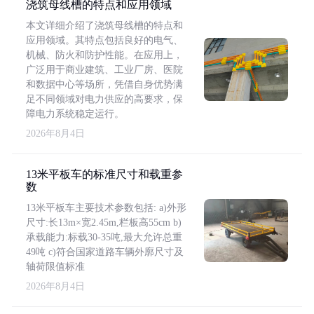
浇筑母线槽的特点和应用领域
本文详细介绍了浇筑母线槽的特点和
应用领域。其特点包括良好的电气、
机械、防火和防护性能。在应用上，
广泛用于商业建筑、工业厂房、医院
和数据中心等场所，凭借自身优势满
足不同领域对电力供应的高要求，保
障电力系统稳定运行。
2026年8月4日
13米平板车的标准尺寸和载重参
数
13米平板车主要技术参数包括: a)外形
尺寸:长13m×宽2.45m,栏板高55cm b)
承载能力:标载30-35吨,最大允许总重
49吨 c)符合国家道路车辆外廓尺寸及
轴荷限值标准
2026年8月4日