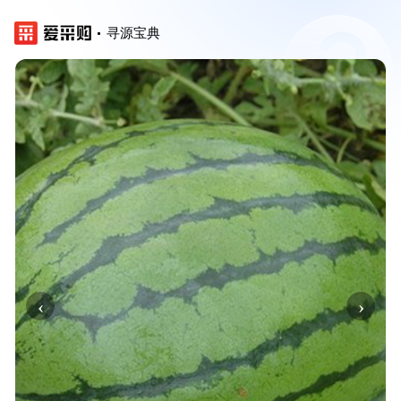
寻源宝典
‹
›