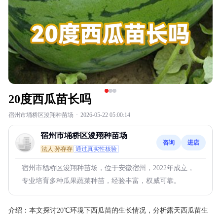
20度西瓜苗长吗
宿州市埇桥区浚翔种苗场
·
2026-05-22 05:00:14
宿州市埇桥区浚翔种苗场
咨询
进店
法人:孙存存
通过真实性核验
宿州市嵇桥区浚翔种苗场，位于安徽宿州，2022年成立，
专业培育多种瓜果蔬菜种苗，经验丰富，权威可靠。
介绍：
本文探讨20℃环境下西瓜苗的生长情况，分析露天西瓜苗生