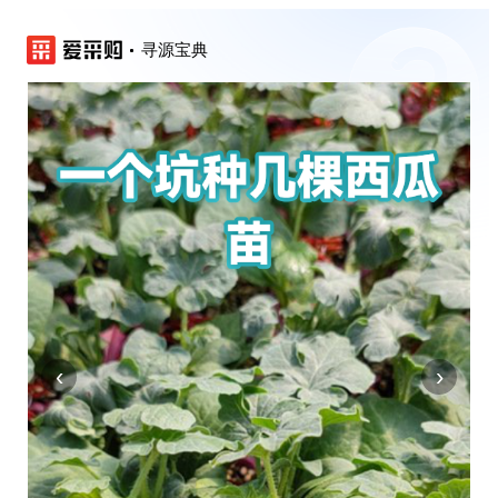
寻源宝典
‹
›