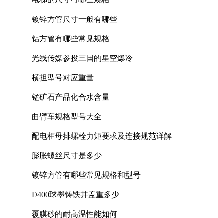
镀锌方管尺寸一般有哪些
铝方管有哪些常见规格
光线传媒参投三国的星空爆冷
横担型号对应重量
锰矿石产品化合水含量
曲臂车规格型号大全
配电柜母排螺栓力矩要求及连接规范详解
膨胀螺丝尺寸是多少
镀锌方管有哪些常见规格和型号
D400球墨铸铁井盖重多少
覆膜砂的耐高温性能如何