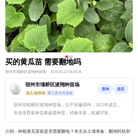
买的黄瓜苗 需要翻地吗
宿州市埇桥区浚翔种苗场
·
2026-05-22 04:49:28
宿州市埇桥区浚翔种苗场
咨询
进店
法人:孙存存
通过真实性核验
宿州市嵇桥区浚翔种苗场，位于安徽宿州，2022年成立，
专业培育多种瓜果蔬菜种苗，经验丰富，权威可靠。
介绍：
种植黄瓜苗前是否需要翻地？本文从土壤准备、翻地时机和