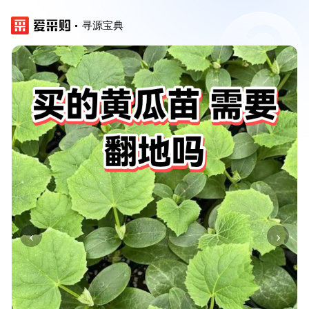
寻源宝典
‹
›