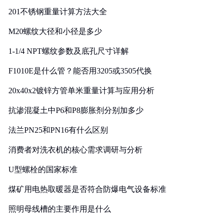
201不锈钢重量计算方法大全
M20螺纹大径和小径是多少
1-1/4 NPT螺纹参数及底孔尺寸详解
F1010E是什么管？能否用3205或3505代换
20x40x2镀锌方管单米重量计算与应用分析
抗渗混凝土中P6和P8膨胀剂分别加多少
法兰PN25和PN16有什么区别
消费者对洗衣机的核心需求调研与分析
U型螺栓的国家标准
煤矿用电热取暖器是否符合防爆电气设备标准
照明母线槽的主要作用是什么