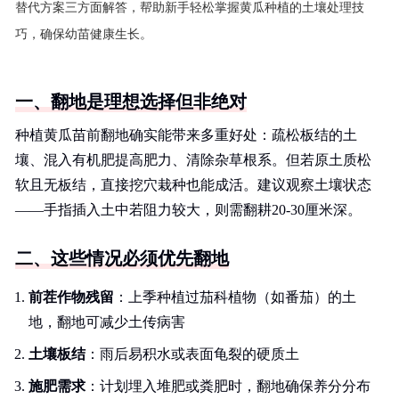
替代方案三方面解答，帮助新手轻松掌握黄瓜种植的土壤处理技
巧，确保幼苗健康生长。
一、翻地是理想选择但非绝对
种植黄瓜苗前翻地确实能带来多重好处：疏松板结的土
壤、混入有机肥提高肥力、清除杂草根系。但若原土质松
软且无板结，直接挖穴栽种也能成活。建议观察土壤状态
——手指插入土中若阻力较大，则需翻耕20-30厘米深。
二、这些情况必须优先翻地
前茬作物残留
：上季种植过茄科植物（如番茄）的土
地，翻地可减少土传病害
土壤板结
：雨后易积水或表面龟裂的硬质土
施肥需求
：计划埋入堆肥或粪肥时，翻地确保养分分布