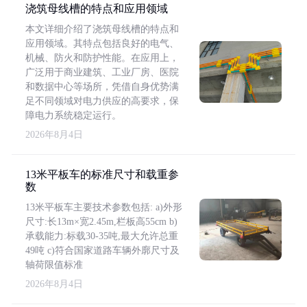
浇筑母线槽的特点和应用领域
本文详细介绍了浇筑母线槽的特点和
应用领域。其特点包括良好的电气、
机械、防火和防护性能。在应用上，
广泛用于商业建筑、工业厂房、医院
和数据中心等场所，凭借自身优势满
足不同领域对电力供应的高要求，保
障电力系统稳定运行。
2026年8月4日
13米平板车的标准尺寸和载重参
数
13米平板车主要技术参数包括: a)外形
尺寸:长13m×宽2.45m,栏板高55cm b)
承载能力:标载30-35吨,最大允许总重
49吨 c)符合国家道路车辆外廓尺寸及
轴荷限值标准
2026年8月4日