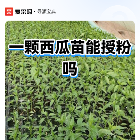
寻源宝典
‹
›