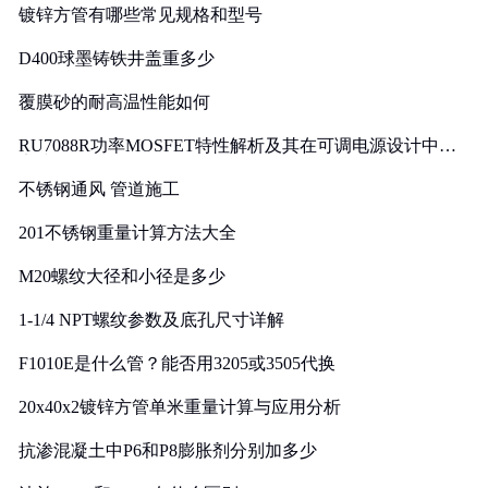
镀锌方管有哪些常见规格和型号
D400球墨铸铁井盖重多少
覆膜砂的耐高温性能如何
RU7088R功率MOSFET特性解析及其在可调电源设计中的
实践
不锈钢通风 管道施工
201不锈钢重量计算方法大全
M20螺纹大径和小径是多少
1-1/4 NPT螺纹参数及底孔尺寸详解
F1010E是什么管？能否用3205或3505代换
20x40x2镀锌方管单米重量计算与应用分析
抗渗混凝土中P6和P8膨胀剂分别加多少