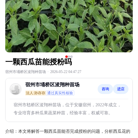
一颗西瓜苗能授粉吗
宿州市埇桥区浚翔种苗场
·
2026-05-22 04:47:27
宿州市埇桥区浚翔种苗场
咨询
进店
法人:孙存存
通过真实性核验
宿州市嵇桥区浚翔种苗场，位于安徽宿州，2022年成立，
专业培育多种瓜果蔬菜种苗，经验丰富，权威可靠。
介绍：
本文将解答一颗西瓜苗能否完成授粉的问题，分析西瓜花的