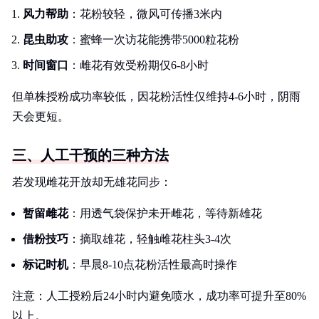
风力帮助
：花粉较轻，微风可传播3米内
昆虫助攻
：蜜蜂一次访花能携带5000粒花粉
时间窗口
：雌花有效受粉期仅6-8小时
但单株授粉成功率较低，因花粉活性仅维持4-6小时，阴雨
天会更短。
三、人工干预的三种方法
若发现雌花开放却无雄花同步：
暂留雌花
：用透气袋保护未开雌花，等待新雄花
借粉技巧
：摘取雄花，轻触雌花柱头3-4次
标记时机
：早晨8-10点花粉活性最高时操作
注意：人工授粉后24小时内避免喷水，成功率可提升至80%
以上。