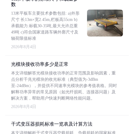
数
13米平板车主要技术参数包括: a)外形
尺寸:长13m×宽2.45m,栏板高55cm b)
承载能力:标载30-35吨,最大允许总重
49吨 c)符合国家道路车辆外廓尺寸及
轴荷限值标准
2026年8月4日
光模块接收功率多少是正常
本文详细解答光模块接收功率的正常范围及影响因素，重
点分析千兆光模块的收光标准（典型值为-3dBm
至-24dBm），并提供不同速率光模块的参考值表格。同时
解释功率异常的常见原因（如光纤损耗、连接器问题）及
解决方案，帮助用户快速判断网络性能问题。
2026年8月4日
干式变压器损耗标准一览表及计算方法
本文详细解析干式变压器空载损耗、负载损耗的国家标准