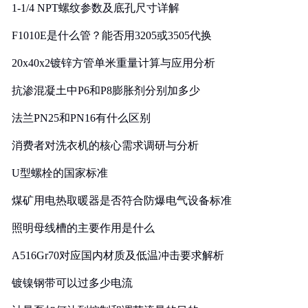
1-1/4 NPT螺纹参数及底孔尺寸详解
F1010E是什么管？能否用3205或3505代换
20x40x2镀锌方管单米重量计算与应用分析
抗渗混凝土中P6和P8膨胀剂分别加多少
法兰PN25和PN16有什么区别
消费者对洗衣机的核心需求调研与分析
U型螺栓的国家标准
煤矿用电热取暖器是否符合防爆电气设备标准
照明母线槽的主要作用是什么
A516Gr70对应国内材质及低温冲击要求解析
镀镍钢带可以过多少电流