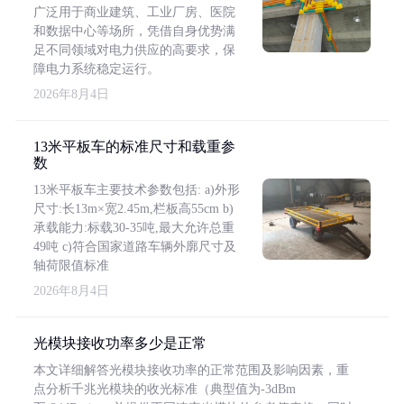
广泛用于商业建筑、工业厂房、医院
和数据中心等场所，凭借自身优势满
足不同领域对电力供应的高要求，保
障电力系统稳定运行。
2026年8月4日
13米平板车的标准尺寸和载重参
数
13米平板车主要技术参数包括: a)外形
尺寸:长13m×宽2.45m,栏板高55cm b)
承载能力:标载30-35吨,最大允许总重
49吨 c)符合国家道路车辆外廓尺寸及
轴荷限值标准
2026年8月4日
光模块接收功率多少是正常
本文详细解答光模块接收功率的正常范围及影响因素，重
点分析千兆光模块的收光标准（典型值为-3dBm