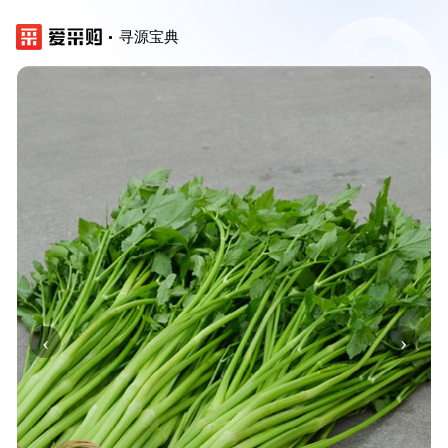
寻源宝典
‹
›