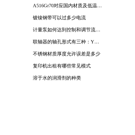
A516Gr70对应国内材质及低温冲
击要求解析
镀镍钢带可以过多少电流
计量泵如何达到控制和调节流量
的目的
联轴器的轴孔形式有三种：Y
型、J型、Z型
不锈钢材质厚度允许误差是多少
复印机出租有哪些常见模式
溶于水的润滑剂的种类