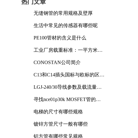
热门文章
无缝钢管的常用规格及壁厚
生活中常见的传感器有哪些呢
PE100管材的含义是什么
工业厂房载重标准：一平方米能
承受多少公斤
CONOSTAN公司简介
C13和C14插头国标与欧标的区别
及其标准解析
LGJ-240/30导线参数及载流量解
析
寻找nce01p30k MOSFET管的合
适替代型号
电梯的尺寸有哪些规格
镀锌方管尺寸一般有哪些
铝方管有哪些常见规格