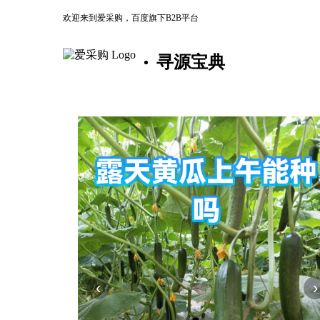
欢迎来到爱采购，百度旗下B2B平台
寻源宝典
‹
›