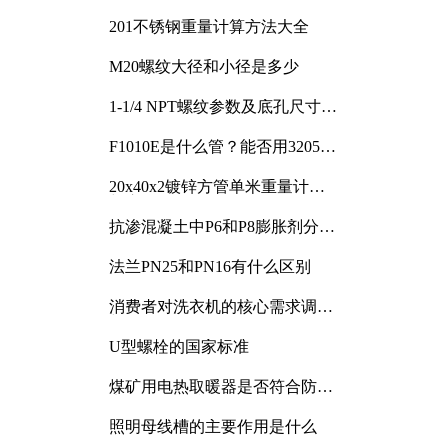
201不锈钢重量计算方法大全
M20螺纹大径和小径是多少
1-1/4 NPT螺纹参数及底孔尺寸详
解
F1010E是什么管？能否用3205或
3505代换
20x40x2镀锌方管单米重量计算
与应用分析
抗渗混凝土中P6和P8膨胀剂分别
加多少
法兰PN25和PN16有什么区别
消费者对洗衣机的核心需求调研
与分析
U型螺栓的国家标准
煤矿用电热取暖器是否符合防爆
电气设备标准
照明母线槽的主要作用是什么