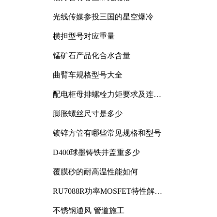
光线传媒参投三国的星空爆冷
横担型号对应重量
锰矿石产品化合水含量
曲臂车规格型号大全
配电柜母排螺栓力矩要求及连接
规范详解
膨胀螺丝尺寸是多少
镀锌方管有哪些常见规格和型号
D400球墨铸铁井盖重多少
覆膜砂的耐高温性能如何
RU7088R功率MOSFET特性解析
及其在可调电源设计中的实践
不锈钢通风 管道施工