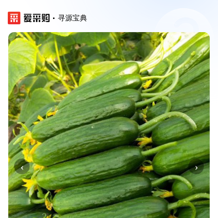
寻源宝典
‹
›