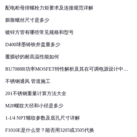
配电柜母排螺栓力矩要求及连接规范详解
膨胀螺丝尺寸是多少
镀锌方管有哪些常见规格和型号
D400球墨铸铁井盖重多少
覆膜砂的耐高温性能如何
RU7088R功率MOSFET特性解析及其在可调电源设计中的
实践
不锈钢通风 管道施工
201不锈钢重量计算方法大全
M20螺纹大径和小径是多少
1-1/4 NPT螺纹参数及底孔尺寸详解
F1010E是什么管？能否用3205或3505代换