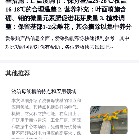
些措施：1.
温度调节
：保持昼温25-28℃/夜温
16-18℃的合理温差 2.
营养补充
：叶面喷施含
硼、钼的微量元素肥促进花芽质量 3.
植株调
整
：保留基部1-2朵雌花，其余摘除以集中养分
爱采购产品信息全面，爱采购能帮你快速找到参考，其中
对比功能可能对你有帮助，各位老板快去试试吧～
其他推荐
浇筑母线槽的特点和应用领域
本文详细介绍了浇筑母线槽的特点和
应用领域。其特点包括良好的电气、
机械、防火和防护性能。在应用上，
广泛用于商业建筑、工业厂房、医院
和数据中心等场所，凭借自身优势满
足不同领域对电力供应的高要求，保