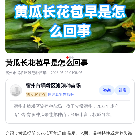
黄瓜长花苞早是怎么回事
宿州市埇桥区浚翔种苗场
·
2026-05-22 04:38:05
宿州市埇桥区浚翔种苗场
咨询
进店
法人:孙存存
通过真实性核验
宿州市嵇桥区浚翔种苗场，位于安徽宿州，2022年成立，
专业培育多种瓜果蔬菜种苗，经验丰富，权威可靠。
介绍：
黄瓜提前长花苞可能是由温度、光照、品种特性或营养失衡