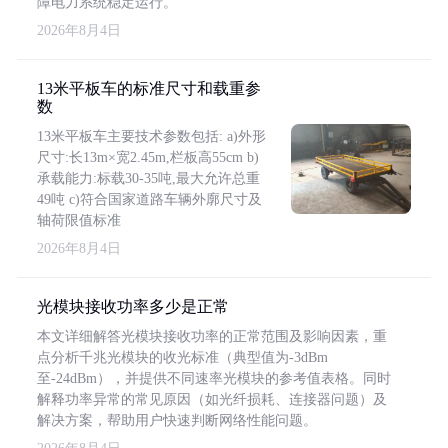
障电力系统稳定运行。
2026年8月4日
13米平板车的标准尺寸和载重参
数
13米平板车主要技术参数包括: a)外形
尺寸:长13m×宽2.45m,栏板高55cm b)
承载能力:标载30-35吨,最大允许总重
49吨 c)符合国家道路车辆外廓尺寸及
轴荷限值标准
2026年8月4日
光模块接收功率多少是正常
本文详细解答光模块接收功率的正常范围及影响因素，重
点分析千兆光模块的收光标准（典型值为-3dBm
至-24dBm），并提供不同速率光模块的参考值表格。同时
解释功率异常的常见原因（如光纤损耗、连接器问题）及
解决方案，帮助用户快速判断网络性能问题。