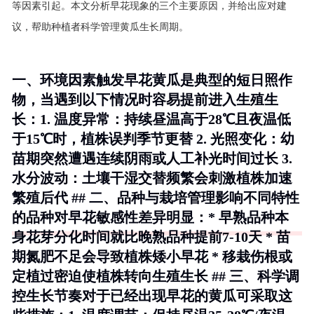
等因素引起。本文分析早花现象的三个主要原因，并给出应对建
议，帮助种植者科学管理黄瓜生长周期。
一、环境因素触发早花黄瓜是典型的短日照作
物，当遇到以下情况时容易提前进入生殖生
长：1.
温度异常
：持续昼温高于28℃且夜温低
于15℃时，植株误判季节更替 2.
光照变化
：幼
苗期突然遭遇连续阴雨或人工补光时间过长 3.
水分波动
：土壤干湿交替频繁会刺激植株加速
繁殖后代 ## 二、品种与栽培管理影响不同特性
的品种对早花敏感性差异明显：* 早熟品种本
身花芽分化时间就比晚熟品种提前7-10天 * 苗
期氮肥不足会导致植株矮小早花 * 移栽伤根或
定植过密迫使植株转向生殖生长 ## 三、科学调
控生长节奏对于已经出现早花的黄瓜可采取这