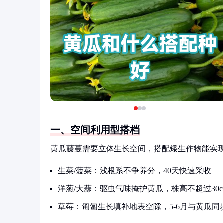
一、空间利用型搭档
黄瓜藤蔓需要立体生长空间，搭配矮生作物能实现
生菜/菠菜：浅根系不争养分，40天快速采收
洋葱/大蒜：驱虫气味掩护黄瓜，株高不超过30c
草莓：匍匐生长填补地表空隙，5-6月与黄瓜同