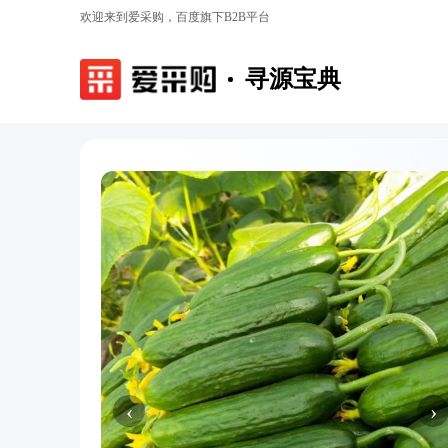
欢迎来到爱采购，百度旗下B2B平台
寻源宝典
‹
›