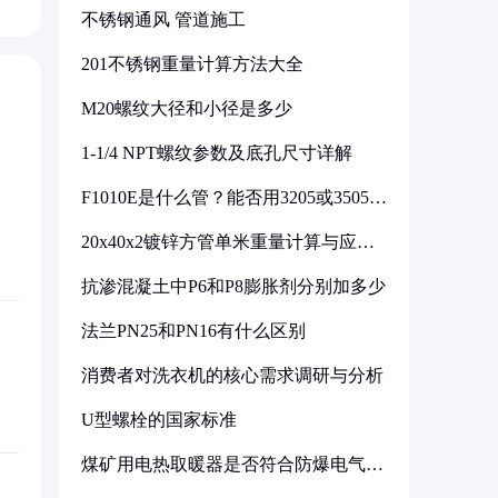
不锈钢通风 管道施工
201不锈钢重量计算方法大全
M20螺纹大径和小径是多少
1-1/4 NPT螺纹参数及底孔尺寸详解
F1010E是什么管？能否用3205或3505代
换
20x40x2镀锌方管单米重量计算与应用
分析
抗渗混凝土中P6和P8膨胀剂分别加多少
法兰PN25和PN16有什么区别
消费者对洗衣机的核心需求调研与分析
U型螺栓的国家标准
煤矿用电热取暖器是否符合防爆电气设
备标准