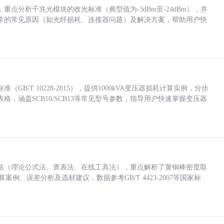
点分析千兆光模块的收光标准（典型值为-3dBm至-24dBm），并
常的常见原因（如光纤损耗、连接器问题）及解决方案，帮助用户快
/T 10228-2015），提供1000kVA变压器损耗计算实例，分步
，涵盖SCB10/SCB13等常见型号参数，指导用户快速掌握变压器
法（理论公式法、查表法、在线工具法），重点解析了黄铜棒密度取
计算案例、误差分析及选材建议，数据参考GB/T 4423-2007等国家标