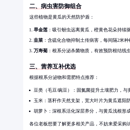
二、病虫害防御组合
这些植物是黄瓜的天然防护盾：
旱金莲
：吸引蚜虫远离黄瓜，橙黄色花朵持续
韭菜
：含硫化合物抑制土传病害，每间隔2米种
万寿菊
：根系分泌杀菌物质，有效预防根结线
三、营养互补优选
根据根系分泌物和需肥特点推荐：
豆类（毛豆/豌豆）：固氮菌提升土壤肥力，与
玉米：茎秆作天然支架，宽大叶片为黄瓜遮阳
胡萝卜：深根系活化深层养分，与黄瓜浅根形
各位老板想要了解更多相关产品，不妨来爱采购