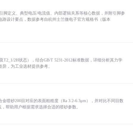
括各引脚定义、典型电压/电流值、内部逻辑关系等核心数据，并附引脚参
电路设计要点，数据参考自杭州士兰微电子官方规格书（版本
_1/2H状态），结合GB/T 5231-2012标准数据，详细分析其力学
差异，为工业选材提供参考。
砂200目对应的表面粗糙度（Ra 3.2-6.3μm），并对比不同目数
业实践，帮助用户根据需求选择合适的喷砂参数。