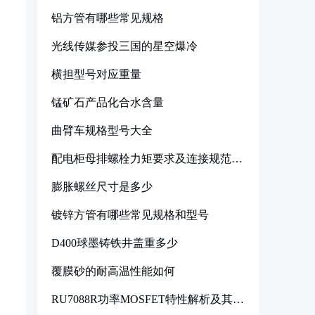
铝方管有哪些常见规格
光线传媒参投三国的星空爆冷
横担型号对应重量
锰矿石产品化合水含量
曲臂车规格型号大全
配电柜母排螺栓力矩要求及连接规范详
解
膨胀螺丝尺寸是多少
镀锌方管有哪些常见规格和型号
D400球墨铸铁井盖重多少
覆膜砂的耐高温性能如何
RU7088R功率MOSFET特性解析及其在
可调电源设计中的实践