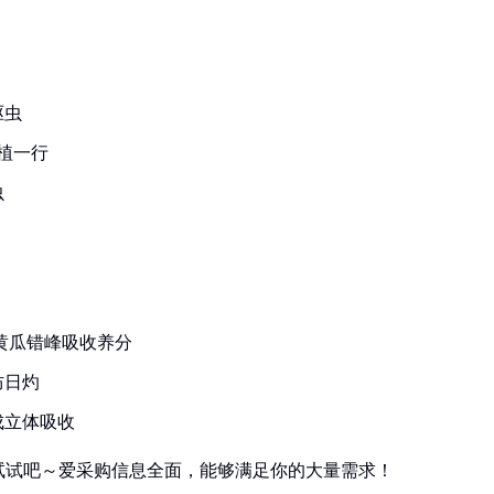
驱虫
植一行
虫
黄瓜错峰吸收养分
防日灼
成立体吸收
试试吧～爱采购信息全面，能够满足你的大量需求！