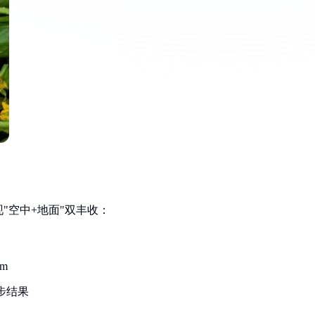
"空中+地面"双丰收：
m
步结果