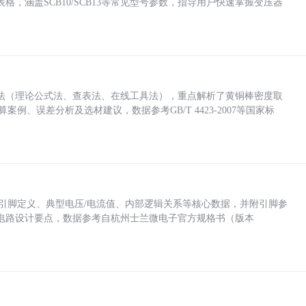
，涵盖SCB10/SCB13等常见型号参数，指导用户快速掌握变压器
法（理论公式法、查表法、在线工具法），重点解析了黄铜棒密度取
计算案例、误差分析及选材建议，数据参考GB/T 4423-2007等国家标
括各引脚定义、典型电压/电流值、内部逻辑关系等核心数据，并附引脚参
电路设计要点，数据参考自杭州士兰微电子官方规格书（版本