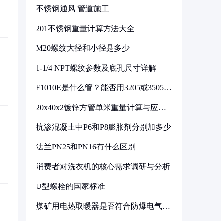
不锈钢通风 管道施工
201不锈钢重量计算方法大全
M20螺纹大径和小径是多少
1-1/4 NPT螺纹参数及底孔尺寸详解
F1010E是什么管？能否用3205或3505代
换
20x40x2镀锌方管单米重量计算与应用
分析
抗渗混凝土中P6和P8膨胀剂分别加多少
法兰PN25和PN16有什么区别
消费者对洗衣机的核心需求调研与分析
U型螺栓的国家标准
煤矿用电热取暖器是否符合防爆电气设
备标准