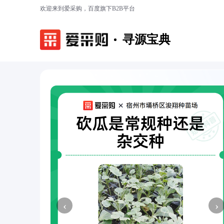
欢迎来到爱采购，百度旗下B2B平台
寻源宝典
‹
›