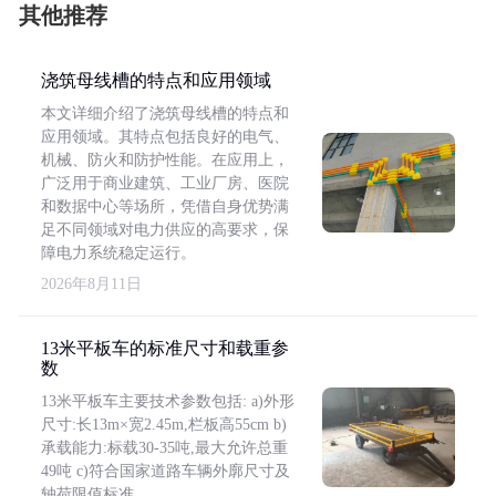
其他推荐
浇筑母线槽的特点和应用领域
本文详细介绍了浇筑母线槽的特点和
应用领域。其特点包括良好的电气、
机械、防火和防护性能。在应用上，
广泛用于商业建筑、工业厂房、医院
和数据中心等场所，凭借自身优势满
足不同领域对电力供应的高要求，保
障电力系统稳定运行。
2026年8月11日
13米平板车的标准尺寸和载重参
数
13米平板车主要技术参数包括: a)外形
尺寸:长13m×宽2.45m,栏板高55cm b)
承载能力:标载30-35吨,最大允许总重
49吨 c)符合国家道路车辆外廓尺寸及
轴荷限值标准