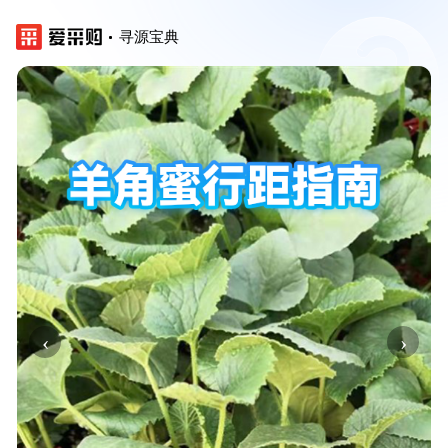
寻源宝典
‹
›