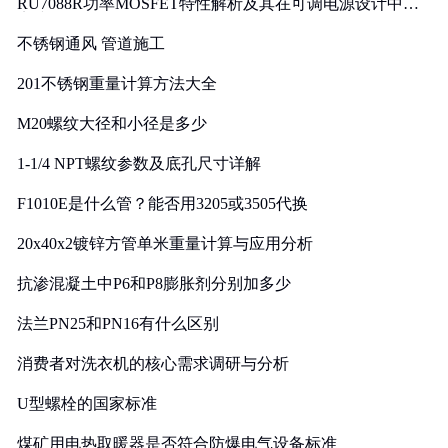
RU7088R功率MOSFET特性解析及其在可调电源设计中的
实践
不锈钢通风 管道施工
201不锈钢重量计算方法大全
M20螺纹大径和小径是多少
1-1/4 NPT螺纹参数及底孔尺寸详解
F1010E是什么管？能否用3205或3505代换
20x40x2镀锌方管单米重量计算与应用分析
抗渗混凝土中P6和P8膨胀剂分别加多少
法兰PN25和PN16有什么区别
消费者对洗衣机的核心需求调研与分析
U型螺栓的国家标准
煤矿用电热取暖器是否符合防爆电气设备标准