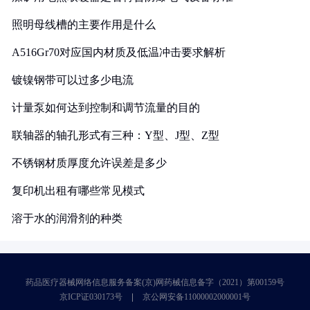
照明母线槽的主要作用是什么
A516Gr70对应国内材质及低温冲击要求解析
镀镍钢带可以过多少电流
计量泵如何达到控制和调节流量的目的
联轴器的轴孔形式有三种：Y型、J型、Z型
不锈钢材质厚度允许误差是多少
复印机出租有哪些常见模式
溶于水的润滑剂的种类
药品医疗器械网络信息服务备案(京)网药械信息备字（2021）第00159号
京ICP证030173号
京公网安备11000002000001号