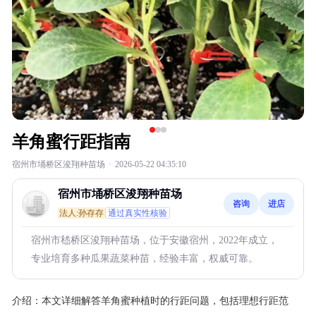
羊角蜜行距指南
宿州市埇桥区浚翔种苗场
·
2026-05-22 04:35:10
宿州市埇桥区浚翔种苗场
咨询
进店
法人:孙存存
通过真实性核验
宿州市嵇桥区浚翔种苗场，位于安徽宿州，2022年成立，
专业培育多种瓜果蔬菜种苗，经验丰富，权威可靠。
介绍：
本文详细解答羊角蜜种植时的行距问题，包括理想行距范