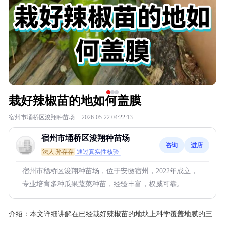
栽好辣椒苗的地如何盖膜
宿州市埇桥区浚翔种苗场
·
2026-05-22 04:22:13
宿州市埇桥区浚翔种苗场
咨询
进店
法人:孙存存
通过真实性核验
宿州市嵇桥区浚翔种苗场，位于安徽宿州，2022年成立，
专业培育多种瓜果蔬菜种苗，经验丰富，权威可靠。
介绍：
本文详细讲解在已经栽好辣椒苗的地块上科学覆盖地膜的三