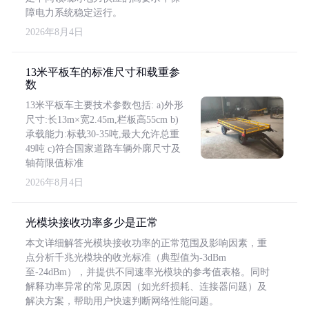
障电力系统稳定运行。
2026年8月4日
13米平板车的标准尺寸和载重参
数
13米平板车主要技术参数包括: a)外形
尺寸:长13m×宽2.45m,栏板高55cm b)
承载能力:标载30-35吨,最大允许总重
49吨 c)符合国家道路车辆外廓尺寸及
轴荷限值标准
2026年8月4日
光模块接收功率多少是正常
本文详细解答光模块接收功率的正常范围及影响因素，重
点分析千兆光模块的收光标准（典型值为-3dBm
至-24dBm），并提供不同速率光模块的参考值表格。同时
解释功率异常的常见原因（如光纤损耗、连接器问题）及
解决方案，帮助用户快速判断网络性能问题。