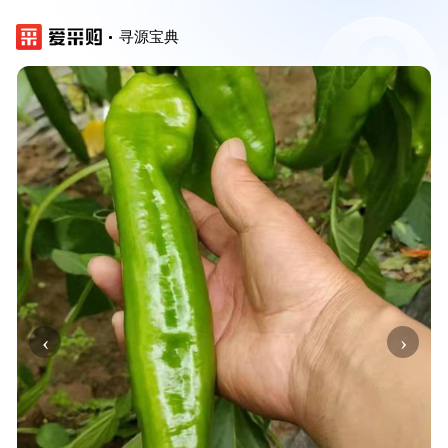
寻源宝典
‹
›