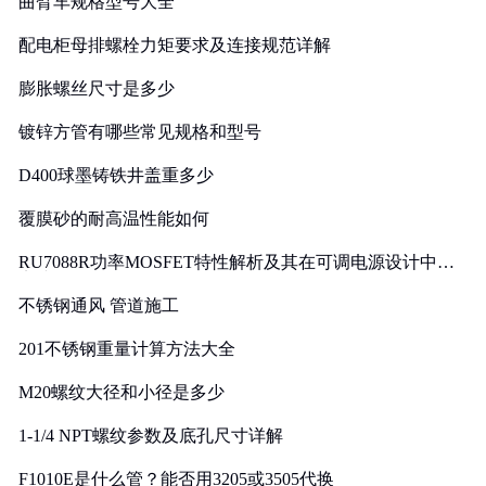
曲臂车规格型号大全
配电柜母排螺栓力矩要求及连接规范详解
膨胀螺丝尺寸是多少
镀锌方管有哪些常见规格和型号
D400球墨铸铁井盖重多少
覆膜砂的耐高温性能如何
RU7088R功率MOSFET特性解析及其在可调电源设计中的
实践
不锈钢通风 管道施工
201不锈钢重量计算方法大全
M20螺纹大径和小径是多少
1-1/4 NPT螺纹参数及底孔尺寸详解
F1010E是什么管？能否用3205或3505代换