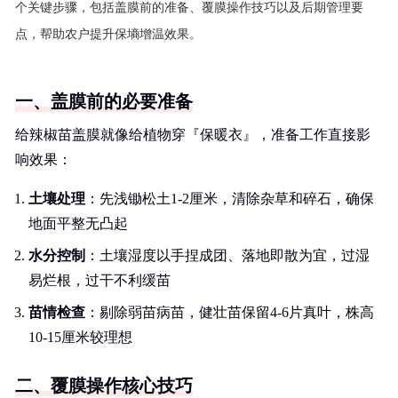
个关键步骤，包括盖膜前的准备、覆膜操作技巧以及后期管理要
点，帮助农户提升保墒增温效果。
一、盖膜前的必要准备
给辣椒苗盖膜就像给植物穿『保暖衣』，准备工作直接影
响效果：
土壤处理
：先浅锄松土1-2厘米，清除杂草和碎石，确保
地面平整无凸起
水分控制
：土壤湿度以手捏成团、落地即散为宜，过湿
易烂根，过干不利缓苗
苗情检查
：剔除弱苗病苗，健壮苗保留4-6片真叶，株高
10-15厘米较理想
二、覆膜操作核心技巧