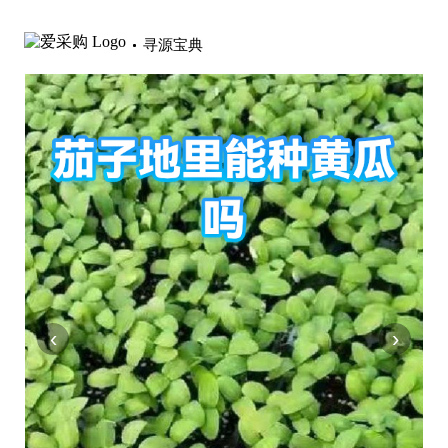
寻源宝典
‹
›