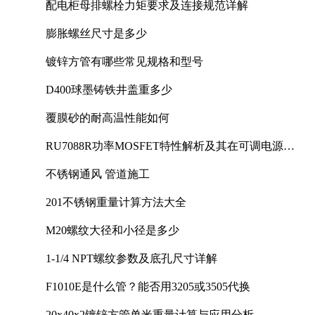
配电柜母排螺栓力矩要求及连接规范详解
膨胀螺丝尺寸是多少
镀锌方管有哪些常见规格和型号
D400球墨铸铁井盖重多少
覆膜砂的耐高温性能如何
RU7088R功率MOSFET特性解析及其在可调电源设
计中的实践
不锈钢通风 管道施工
201不锈钢重量计算方法大全
M20螺纹大径和小径是多少
1-1/4 NPT螺纹参数及底孔尺寸详解
F1010E是什么管？能否用3205或3505代换
20x40x2镀锌方管单米重量计算与应用分析