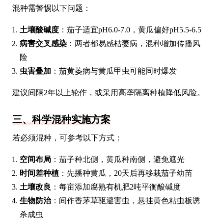
混种需警惕以下问题：
土壤酸碱度
：茄子适宜pH6.0-7.0，黄瓜偏好pH5.5-6.5
病害交叉感染
：两者都易感枯萎病，混种增加传播风
险
虫害叠加
：茄黄萎病与黄瓜甲虫可能同时爆发
建议间隔2年以上轮作，或采用高垄隔离种植降低风险。
三、科学混种实施方案
若必须混种，可参考以下方式：
空间布局
：茄子种北侧，黄瓜种南侧，避免遮光
时间差种植
：先播种黄瓜，20天后再移栽茄子幼苗
土壤改良
：每亩添加腐熟有机肥2吨平衡酸碱度
生物防治
：间作香茅草驱避害虫，悬挂黄色粘虫板诱
杀成虫