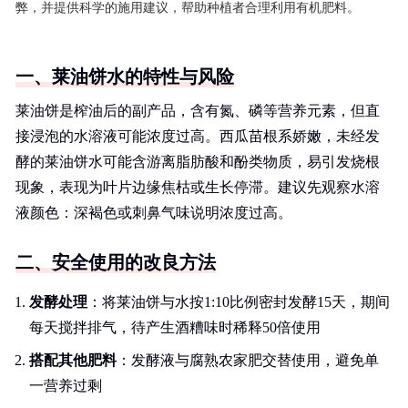
弊，并提供科学的施用建议，帮助种植者合理利用有机肥料。
一、莱油饼水的特性与风险
莱油饼是榨油后的副产品，含有氮、磷等营养元素，但直
接浸泡的水溶液可能浓度过高。西瓜苗根系娇嫩，未经发
酵的莱油饼水可能含游离脂肪酸和酚类物质，易引发烧根
现象，表现为叶片边缘焦枯或生长停滞。建议先观察水溶
液颜色：深褐色或刺鼻气味说明浓度过高。
二、安全使用的改良方法
发酵处理
：将莱油饼与水按1:10比例密封发酵15天，期间
每天搅拌排气，待产生酒糟味时稀释50倍使用
搭配其他肥料
：发酵液与腐熟农家肥交替使用，避免单
一营养过剩