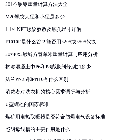
201不锈钢重量计算方法大全
M20螺纹大径和小径是多少
1-1/4 NPT螺纹参数及底孔尺寸详解
F1010E是什么管？能否用3205或3505代换
20x40x2镀锌方管单米重量计算与应用分析
抗渗混凝土中P6和P8膨胀剂分别加多少
法兰PN25和PN16有什么区别
消费者对洗衣机的核心需求调研与分析
U型螺栓的国家标准
煤矿用电热取暖器是否符合防爆电气设备标准
照明母线槽的主要作用是什么