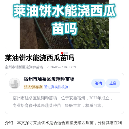
莱油饼水能浇西瓜苗吗
宿州市埇桥区浚翔种苗场
·
2026-05-22 04:13:39
宿州市埇桥区浚翔种苗场
咨询
进店
法人:孙存存
通过真实性核验
宿州市嵇桥区浚翔种苗场，位于安徽宿州，2022年成立，
专业培育多种瓜果蔬菜种苗，经验丰富，权威可靠。
介绍：
本文探讨莱油饼水是否适合直接浇灌西瓜苗，分析其潜在利