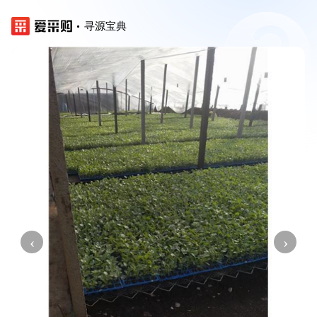
寻源宝典
‹
›