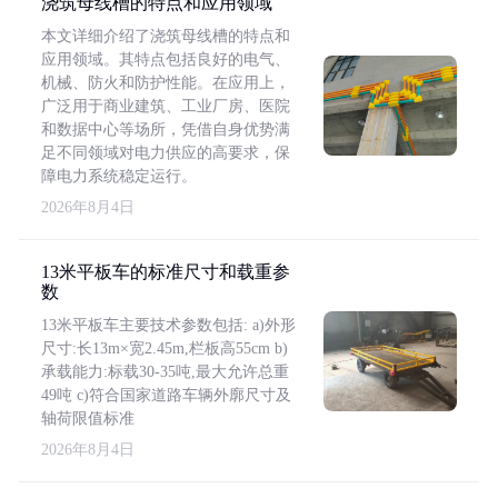
浇筑母线槽的特点和应用领域
本文详细介绍了浇筑母线槽的特点和
应用领域。其特点包括良好的电气、
机械、防火和防护性能。在应用上，
广泛用于商业建筑、工业厂房、医院
和数据中心等场所，凭借自身优势满
足不同领域对电力供应的高要求，保
障电力系统稳定运行。
2026年8月4日
13米平板车的标准尺寸和载重参
数
13米平板车主要技术参数包括: a)外形
尺寸:长13m×宽2.45m,栏板高55cm b)
承载能力:标载30-35吨,最大允许总重
49吨 c)符合国家道路车辆外廓尺寸及
轴荷限值标准
2026年8月4日